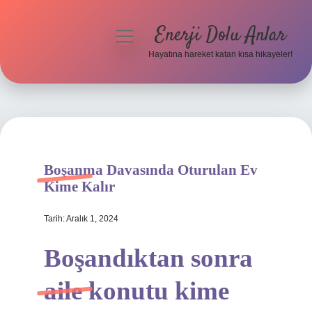
Enerji Dolu Anlar
menüyü
aç
Hayatına hareket katan kısa hikayeler!
Anasayfa
Gizlilik Politikası
Yasal Uyarı
Boşanma Davasında Oturulan Ev
Hakkımızda
Kime Kalır
Tarih: Aralık 1, 2024
Boşandıktan sonra
aile konutu kime