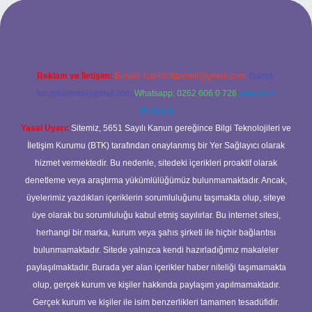
ilbet bahis sitesi
Reklam ve İletişim:
E-mail:
backlinkpaneli@gmail.com
Teams:
forumhizmeti@gmail.com
Whatsapp: 0262 606 0 726
Telegram:
@karabul
Yasal Uyarı:
Sitemiz, 5651 Sayılı Kanun gereğince Bilgi Teknolojileri ve
İletişim Kurumu (BTK) tarafından onaylanmış bir Yer Sağlayıcı olarak
hizmet vermektedir. Bu nedenle, sitedeki içerikleri proaktif olarak
denetleme veya araştırma yükümlülüğümüz bulunmamaktadır. Ancak,
üyelerimiz yazdıkları içeriklerin sorumluluğunu taşımakta olup, siteye
üye olarak bu sorumluluğu kabul etmiş sayılırlar. Bu internet sitesi,
herhangi bir marka, kurum veya şahıs şirketi ile hiçbir bağlantısı
bulunmamaktadır. Sitede yalnızca kendi hazırladığımız makaleler
paylaşılmaktadır. Burada yer alan içerikler haber niteliği taşımamakta
olup, gerçek kurum ve kişiler hakkında paylaşım yapılmamaktadır.
Gerçek kurum ve kişiler ile isim benzerlikleri tamamen tesadüfidir.