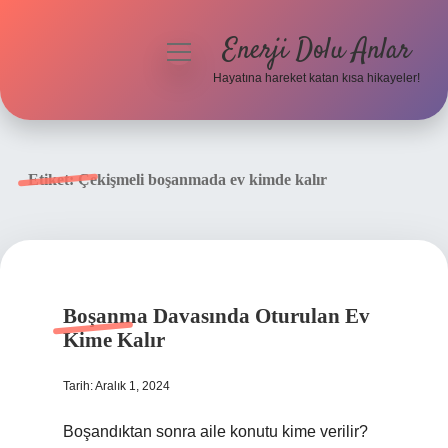
Enerji Dolu Anlar
menüyü
aç
Hayatına hareket katan kısa hikayeler!
Anasayfa
Gizlilik Politikası
Etiket:
Çekişmeli boşanmada ev kimde kalır
Yasal Uyarı
Hakkımızda
Boşanma Davasında Oturulan Ev
Kime Kalır
Tarih: Aralık 1, 2024
Boşandıktan sonra aile konutu kime verilir?