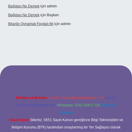
Bağdaşı Ne Demek
için
admin
Bağdaşı Ne Demek
için
Başkan
Bilardo Oynamak Faydalı Mı
için
admin
ilbet bahis sitesi
Reklam ve İletişim:
E-mail:
backlinkpaneli@gmail.com
Teams:
forumhizmeti@gmail.com
Whatsapp: 0262 606 0 726
Telegram:
@karabul
Yasal Uyarı:
Sitemiz, 5651 Sayılı Kanun gereğince Bilgi Teknolojileri ve
İletişim Kurumu (BTK) tarafından onaylanmış bir Yer Sağlayıcı olarak