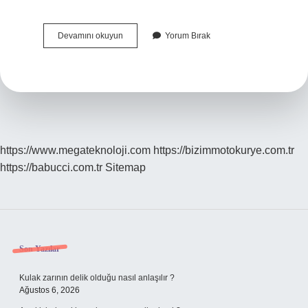
Boşanma
Devamını okuyun
Yorum Bırak
Davasında
Oturulan
Ev
Kime
Kalır
https://www.megateknoloji.com
https://bizimmotokurye.com.tr
https://babucci.com.tr
Sitemap
Sidebar
Son Yazılar
Kulak zarının delik olduğu nasıl anlaşılır ?
Ağustos 6, 2026