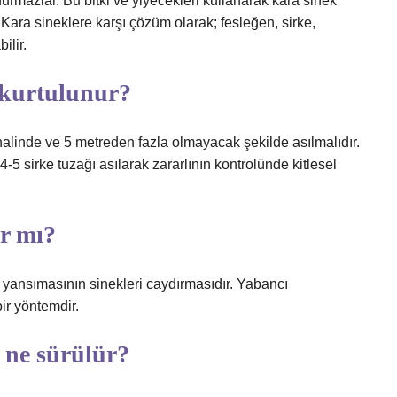
durmazlar. Bu bitki ve yiyecekleri kullanarak kara sinek
Kara sineklere karşı çözüm olarak; fesleğen, sirke,
ilir.
 kurtulunur?
halinde ve 5 metreden fazla olmayacak şekilde asılmalıdır.
5 sirke tuzağı asılarak zararlının kontrolünde kitlesel
r mı?
yansımasının sinekleri caydırmasıdır. Yabancı
bir yöntemdir.
 ne sürülür?