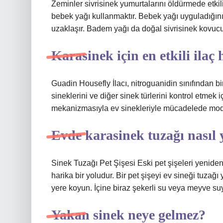
Zeminler sivrisinek yumurtalarını öldürmede etkili
bebek yağı kullanmaktır. Bebek yağı uyguladığınız
uzaklaşır. Badem yağı da doğal sivrisinek kovucu i
Karasinek için en etkili ilaç 
Guadin Housefly İlacı, nitroguanidin sınıfından bir 
sineklerini ve diğer sinek türlerini kontrol etmek iç
mekanizmasıyla ev sinekleriyle mücadelede moder
Evde karasinek tuzağı nasıl 
Sinek Tuzağı Pet Şişesi Eski pet şişeleri yenid
harika bir yoludur. Bir pet şişeyi ev sineği tuzağı
yere koyun. İçine biraz şekerli su veya meyve suy
Yakan sinek neye gelmez?