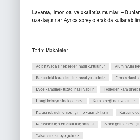
Lavanta, limon otu ve okaliptüs mumları – Bunları 
uzaklaştırırlar. Ayrıca sprey olarak da kullanabilir
Tarih:
Makaleler
Açık havada sineklerden nasıl kurtulunur
Alüminyum foly
Bahçedeki kara sinekleri nasıl yok ederiz
Elma sirkesi s
Evde karasinek tuzağı nasıl yapılır
Fesleğen kara sinek 
Hangi kokuya sinek gelmez
Kara sineği ne uzak tutar
Karasinek gelmemesi için ne yapmak lazım
Karasinek g
Karasinek için en etkili ilaç hangisi
Sinek gelmemesi içi
Yakan sinek neye gelmez