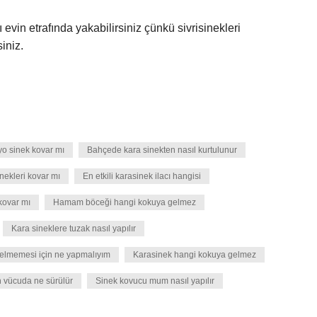
evin etrafında yakabilirsiniz çünkü sivrisinekleri
siniz.
o sinek kovar mı
Bahçede kara sinekten nasıl kurtulunur
inekleri kovar mı
En etkili karasinek ilacı hangisi
kovar mı
Hamam böceği hangi kokuya gelmez
Kara sineklere tuzak nasıl yapılır
elmemesi için ne yapmalıyım
Karasinek hangi kokuya gelmez
n vücuda ne sürülür
Sinek kovucu mum nasıl yapılır