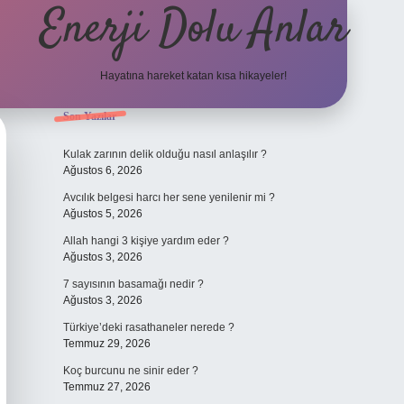
Enerji Dolu Anlar
Hayatına hareket katan kısa hikayeler!
Sidebar
Son Yazılar
ilbet bahis sitesi
Kulak zarının delik olduğu nasıl anlaşılır ?
Ağustos 6, 2026
Avcılık belgesi harcı her sene yenilenir mi ?
Ağustos 5, 2026
Allah hangi 3 kişiye yardım eder ?
Ağustos 3, 2026
7 sayısının basamağı nedir ?
Ağustos 3, 2026
Türkiye’deki rasathaneler nerede ?
Temmuz 29, 2026
Koç burcunu ne sinir eder ?
Temmuz 27, 2026