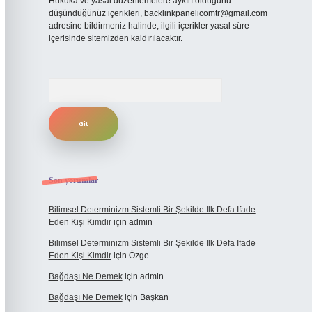
Hukuka ve yasal düzenlemelere aykırı olduğunu
düşündüğünüz içerikleri,
backlinkpanelicomtr@gmail.com
adresine bildirmeniz halinde, ilgili içerikler yasal süre
içerisinde sitemizden kaldırılacaktır.
Arama
Son yorumlar
Bilimsel Determinizm Sistemli Bir Şekilde Ilk Defa Ifade
Eden Kişi Kimdir
için
admin
Bilimsel Determinizm Sistemli Bir Şekilde Ilk Defa Ifade
Eden Kişi Kimdir
için
Özge
Bağdaşı Ne Demek
için
admin
Bağdaşı Ne Demek
için
Başkan