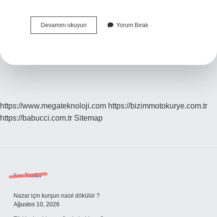
Boşanma
Devamını okuyun
Yorum Bırak
Davasında
Oturulan
Ev
Kime
Kalır
https://www.megateknoloji.com
https://bizimmotokurye.com.tr
https://babucci.com.tr
Sitemap
Sidebar
Son Yazılar
Nazar için kurşun nasıl dökülür ?
Ağustos 10, 2026