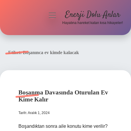
Enerji Dolu Anlar
menüyü
aç
Hayatına hareket katan kısa hikayeler!
Anasayfa
Gizlilik Politikası
Etiket:
Boşanınca ev kimde kalacak
Yasal Uyarı
Hakkımızda
Boşanma Davasında Oturulan Ev
Kime Kalır
Tarih: Aralık 1, 2024
Boşandıktan sonra aile konutu kime verilir?