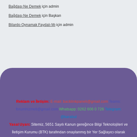
Bağdaşı Ne Demek
için
admin
Bağdaşı Ne Demek
için
Başkan
Bilardo Oynamak Faydalı Mı
için
admin
lbet bahis sitesi
Reklam ve İletişim:
E-mail:
backlinkpaneli@gmail.com
Teams:
forumhizmeti@gmail.com
Whatsapp: 0262 606 0 726
Telegram:
@karabul
Yasal Uyarı:
Sitemiz, 5651 Sayılı Kanun gereğince Bilgi Teknolojileri ve
İletişim Kurumu (BTK) tarafından onaylanmış bir Yer Sağlayıcı olarak