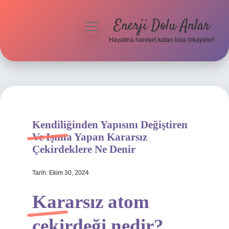
Enerji Dolu Anlar
menüyü
aç
Hayatına hareket katan kısa hikayeler!
Anasayfa
Gizlilik Politikası
Yasal Uyarı
Kendiliğinden Yapısını Değiştiren
Hakkımızda
Ve Işıma Yapan Kararsız
Çekirdeklere Ne Denir
Tarih: Ekim 30, 2024
Kararsız atom
çekirdeği nedir?