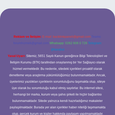
lbet bahis sitesi
Reklam ve İletişim:
E-mail:
backlinkpaneli@gmail.com
Teams:
forumhizmeti@gmail.com
Whatsapp: 0262 606 0 726
Telegram:
@karabul
Yasal Uyarı:
Sitemiz, 5651 Sayılı Kanun gereğince Bilgi Teknolojileri ve
İletişim Kurumu (BTK) tarafından onaylanmış bir Yer Sağlayıcı olarak
hizmet vermektedir. Bu nedenle, sitedeki içerikleri proaktif olarak
denetleme veya araştırma yükümlülüğümüz bulunmamaktadır. Ancak,
üyelerimiz yazdıkları içeriklerin sorumluluğunu taşımakta olup, siteye
üye olarak bu sorumluluğu kabul etmiş sayılırlar. Bu internet sitesi,
herhangi bir marka, kurum veya şahıs şirketi ile hiçbir bağlantısı
bulunmamaktadır. Sitede yalnızca kendi hazırladığımız makaleler
paylaşılmaktadır. Burada yer alan içerikler haber niteliği taşımamakta
olup, gerçek kurum ve kişiler hakkında paylaşım yapılmamaktadır.