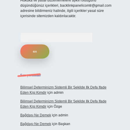
Hukuka ve yasal düzenlemelere aykırı olduğunu
düşündüğünüz içerikleri,
backlinkpanelicomtr@gmail.com
adresine bildirmeniz halinde, ilgili içerikler yasal süre
içerisinde sitemizden kaldırılacaktır.
Arama
Son yorumlar
Bilimsel Determinizm Sistemli Bir Şekilde Ilk Defa Ifade
Eden Kişi Kimdir
için
admin
Bilimsel Determinizm Sistemli Bir Şekilde Ilk Defa Ifade
Eden Kişi Kimdir
için
Özge
Bağdaşı Ne Demek
için
admin
Bağdaşı Ne Demek
için
Başkan