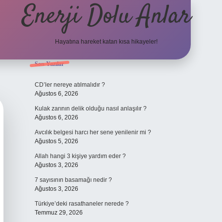
Enerji Dolu Anlar
Hayatına hareket katan kısa hikayeler!
Sidebar
Son Yazılar
ilbet bahis
CD’ler nereye atılmalıdır ?
Ağustos 6, 2026
Kulak zarının delik olduğu nasıl anlaşılır ?
Ağustos 6, 2026
Avcılık belgesi harcı her sene yenilenir mi ?
Ağustos 5, 2026
Allah hangi 3 kişiye yardım eder ?
Ağustos 3, 2026
7 sayısının basamağı nedir ?
Ağustos 3, 2026
Türkiye’deki rasathaneler nerede ?
Temmuz 29, 2026