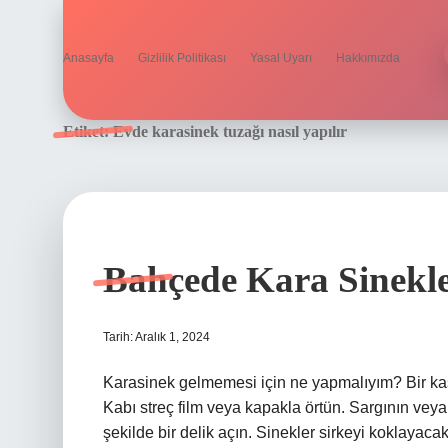
Anasayfa
Gizlilik Politikası
Yasal Uyarı
Hakkımızda
Etiket:
Evde karasinek tuzağı nasıl yapılır
Bahçede Kara Sinekl
Tarih: Aralık 1, 2024
Karasinek gelmemesi için ne yapmalıyım? Bir kase
Kabı streç film veya kapakla örtün. Sargının v
şekilde bir delik açın. Sinekler sirkeyi koklayacak