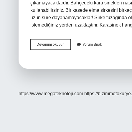
çıkamayacaklardır. Bahçedeki kara sinekleri nasıl
kullanabilirsiniz. Bir kasede elma sirkesini birka
uzun süre dayanamayacaklar! Sirke tuzağında oldu
istemediğiniz yerden uzaklaştırır. Karasinek ha
Bahçede
Devamını okuyun
Yorum Bırak
Kara
Sinekleri
Ne
Kovar
https://www.megateknoloji.com
https://bizimmotokurye