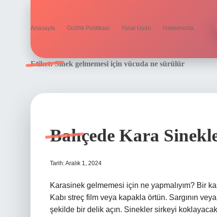
Anasayfa
Gizlilik Politikası
Yasal Uyarı
Hakkımızda
Etiket:
Sinek gelmemesi için vücuda ne sürülür
Bahçede Kara Sinekl
Tarih: Aralık 1, 2024
Karasinek gelmemesi için ne yapmalıyım? Bir kase
Kabı streç film veya kapakla örtün. Sargının v
şekilde bir delik açın. Sinekler sirkeyi koklayacak