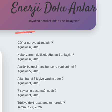
Enerji Dolu Anlar
Hayatına hareket katan kısa hikayeler!
Sidebar
Son Yazılar
ilbet bahi
CD’ler nereye atılmalıdır ?
Ağustos 6, 2026
Kulak zarının delik olduğu nasıl anlaşılır ?
Ağustos 6, 2026
Avcılık belgesi harcı her sene yenilenir mi ?
Ağustos 5, 2026
Allah hangi 3 kişiye yardım eder ?
Ağustos 3, 2026
7 sayısının basamağı nedir ?
Ağustos 3, 2026
Türkiye’deki rasathaneler nerede ?
Temmuz 29, 2026