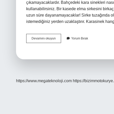
çıkamayacaklardır. Bahçedeki kara sinekleri nasıl
kullanabilirsiniz. Bir kasede elma sirkesini birka
uzun süre dayanamayacaklar! Sirke tuzağında oldu
istemediğiniz yerden uzaklaştırır. Karasinek ha
Bahçede
Devamını okuyun
Yorum Bırak
Kara
Sinekleri
Ne
Kovar
https://www.megateknoloji.com
https://bizimmotokurye