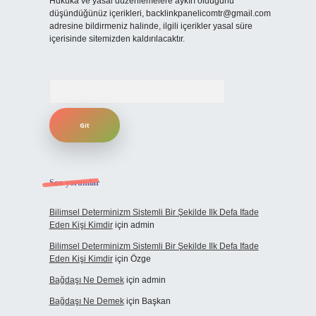
Hukuka ve yasal düzenlemelere aykırı olduğunu
düşündüğünüz içerikleri,
backlinkpanelicomtr@gmail.com
adresine bildirmeniz halinde, ilgili içerikler yasal süre
içerisinde sitemizden kaldırılacaktır.
Arama
Son yorumlar
Bilimsel Determinizm Sistemli Bir Şekilde Ilk Defa Ifade
Eden Kişi Kimdir
için
admin
Bilimsel Determinizm Sistemli Bir Şekilde Ilk Defa Ifade
Eden Kişi Kimdir
için
Özge
Bağdaşı Ne Demek
için
admin
Bağdaşı Ne Demek
için
Başkan