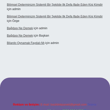
Bilimsel Determinizm Sistemli Bir Şekilde Ilk Defa Ifade Eden Kişi Kimdir
için
admin
Bilimsel Determinizm Sistemli Bir Şekilde Ilk Defa Ifade Eden Kişi Kimdir
için
Özge
Bağdaşı Ne Demek
için
admin
Bağdaşı Ne Demek
için
Başkan
Bilardo Oynamak Faydalı Mı
için
admin
ilbet bahis sitesi
Reklam ve İletişim:
E-mail:
backlinkpaneli@gmail.com
Teams: