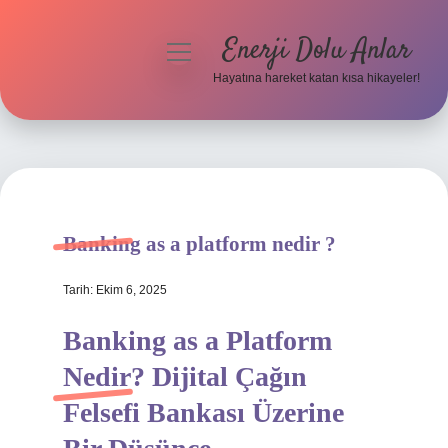
Enerji Dolu Anlar
menüyü
aç
Hayatına hareket katan kısa hikayeler!
Anasayfa
Gizlilik Politikası
Yasal Uyarı
Banking as a platform nedir ?
Hakkımızda
Tarih: Ekim 6, 2025
Banking as a Platform
Nedir? Dijital Çağın
Felsefi Bankası Üzerine