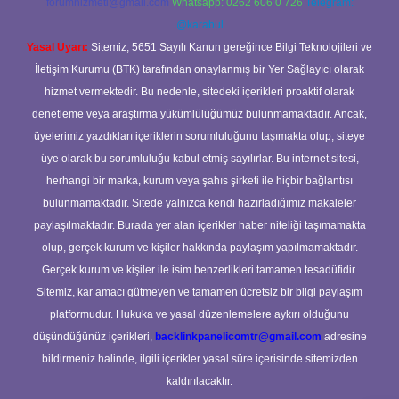
forumhizmeti@gmail.com
Whatsapp: 0262 606 0 726
Telegram:
@karabul
Yasal Uyarı:
Sitemiz, 5651 Sayılı Kanun gereğince Bilgi Teknolojileri ve
İletişim Kurumu (BTK) tarafından onaylanmış bir Yer Sağlayıcı olarak
hizmet vermektedir. Bu nedenle, sitedeki içerikleri proaktif olarak
denetleme veya araştırma yükümlülüğümüz bulunmamaktadır. Ancak,
üyelerimiz yazdıkları içeriklerin sorumluluğunu taşımakta olup, siteye
üye olarak bu sorumluluğu kabul etmiş sayılırlar. Bu internet sitesi,
herhangi bir marka, kurum veya şahıs şirketi ile hiçbir bağlantısı
bulunmamaktadır. Sitede yalnızca kendi hazırladığımız makaleler
paylaşılmaktadır. Burada yer alan içerikler haber niteliği taşımamakta
olup, gerçek kurum ve kişiler hakkında paylaşım yapılmamaktadır.
Gerçek kurum ve kişiler ile isim benzerlikleri tamamen tesadüfidir.
Sitemiz, kar amacı gütmeyen ve tamamen ücretsiz bir bilgi paylaşım
platformudur. Hukuka ve yasal düzenlemelere aykırı olduğunu
düşündüğünüz içerikleri,
backlinkpanelicomtr@gmail.com
adresine
bildirmeniz halinde, ilgili içerikler yasal süre içerisinde sitemizden
kaldırılacaktır.