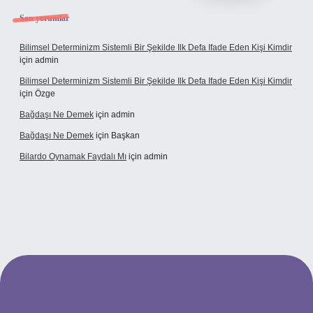
Son yorumlar
Bilimsel Determinizm Sistemli Bir Şekilde Ilk Defa Ifade Eden Kişi Kimdir
için
admin
Bilimsel Determinizm Sistemli Bir Şekilde Ilk Defa Ifade Eden Kişi Kimdir
için
Özge
Bağdaşı Ne Demek
için
admin
Bağdaşı Ne Demek
için
Başkan
Bilardo Oynamak Faydalı Mı
için
admin
bet bahis sitesi