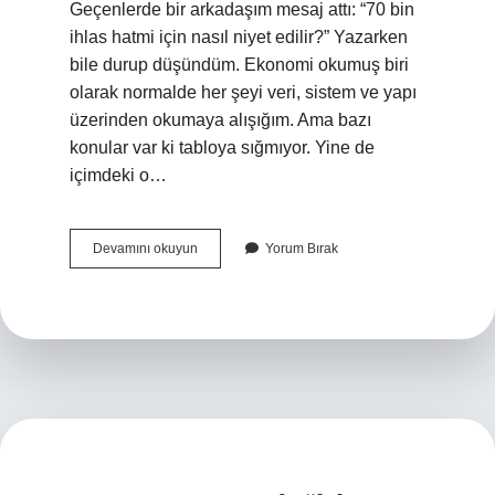
Geçenlerde bir arkadaşım mesaj attı: “70 bin
ihlas hatmi için nasıl niyet edilir?” Yazarken
bile durup düşündüm. Ekonomi okumuş biri
olarak normalde her şeyi veri, sistem ve yapı
üzerinden okumaya alışığım. Ama bazı
konular var ki tabloya sığmıyor. Yine de
içimdeki o…
70
Devamını okuyun
Yorum Bırak
bin
kelime-
i
tevhid
adetliyken
okunabilir
mi
?