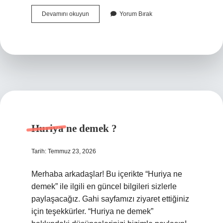
Kurşun
Devamını okuyun
Yorum Bırak
dökmek
neye
iyi
gelir
?
Huriya ne demek ?
Tarih: Temmuz 23, 2026
Merhaba arkadaşlar! Bu içerikte “Huriya ne
demek” ile ilgili en güncel bilgileri sizlerle
paylaşacağız. Gahi sayfamızı ziyaret ettiğiniz
için teşekkürler. “Huriya ne demek”