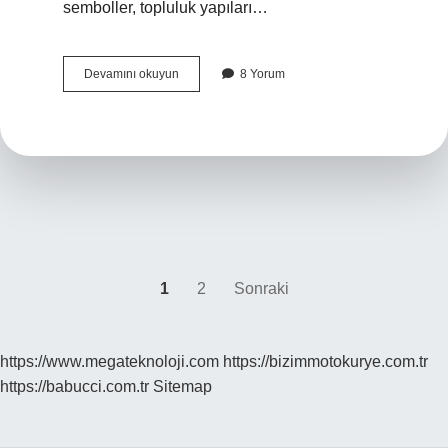
semboller, topluluk yapıları…
Kurana
Devamını okuyun
8 Yorum
göre
ruh
nedir
?
Yazı
1
2
Sonraki
sayfalaması
https://www.megateknoloji.com
https://bizimmotokurye.com.tr
https://babucci.com.tr
Sitemap