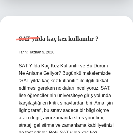
?
SAT yılda kaç kez kullanılır ?
Tarih: Haziran 9, 2026
SAT Yılda Kaç Kez Kullanılır ve Bu Durum
Ne Anlama Geliyor? Bugünkü makalemizde
“SAT yılda kaç kez kullanılır” ile ilgili dikkat
edilmesi gereken noktaları inceliyoruz. SAT,
lise öğrencilerinin üniversiteye giriş yolunda
karşılaştığı en kritik sınavlardan biri. Ama işin
ilginç tarafı, bu sınav sadece bir bilgi ölçme
aracı değil; aynı zamanda stres yönetimi,
strateji geliştirme ve zamanlama kabiliyetinizi
de test ediyor. Peki SAT yılda kaç kez