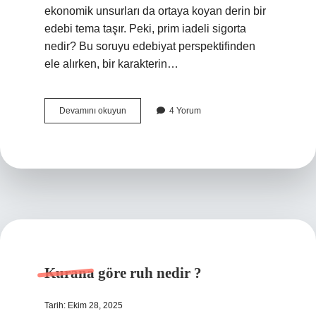
ekonomik unsurları da ortaya koyan derin bir
edebi tema taşır. Peki, prim iadeli sigorta
nedir? Bu soruyu edebiyat perspektifinden
ele alırken, bir karakterin…
Prim
Devamını okuyun
4 Yorum
iadeli
sigorta
nedir
?
Kurana göre ruh nedir ?
Tarih: Ekim 28, 2025