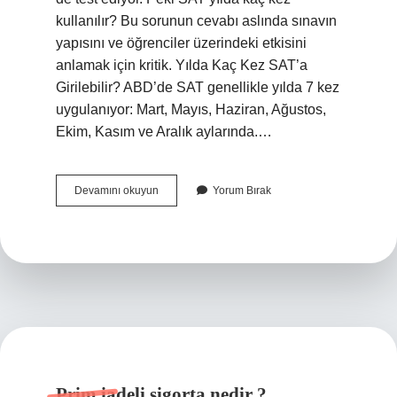
kullanılır? Bu sorunun cevabı aslında sınavın
yapısını ve öğrenciler üzerindeki etkisini
anlamak için kritik. Yılda Kaç Kez SAT’a
Girilebilir? ABD’de SAT genellikle yılda 7 kez
uygulanıyor: Mart, Mayıs, Haziran, Ağustos,
Ekim, Kasım ve Aralık aylarında.…
SAT
Devamını okuyun
Yorum Bırak
yılda
kaç
kez
kullanılır
?
Prim iadeli sigorta nedir ?