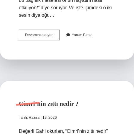
bu bağlılık meselesi onun hayatını nasıl
etkiliyor?” diye soruyor. Ve işte içimdeki o iki
sesin diyaloğu…
Kavram
Devamını okuyun
Yorum Bırak
myo
nereye
bağlıdır
?
Cimri’nin zıttı nedir ?
Tarih: Haziran 19, 2026
Değerli Gahi okurları, “Cimri’nin zıttı nedir”