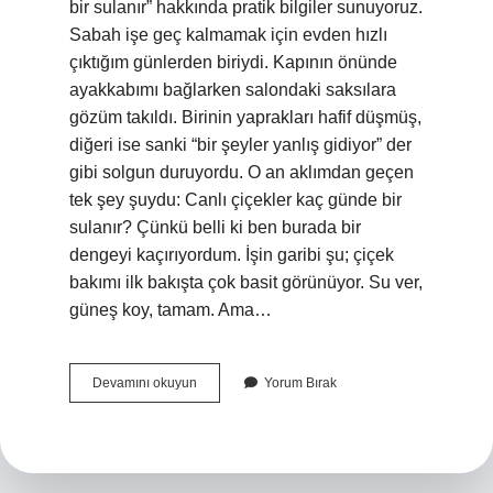
bir sulanır” hakkında pratik bilgiler sunuyoruz.
Sabah işe geç kalmamak için evden hızlı
çıktığım günlerden biriydi. Kapının önünde
ayakkabımı bağlarken salondaki saksılara
gözüm takıldı. Birinin yaprakları hafif düşmüş,
diğeri ise sanki “bir şeyler yanlış gidiyor” der
gibi solgun duruyordu. O an aklımdan geçen
tek şey şuydu: Canlı çiçekler kaç günde bir
sulanır? Çünkü belli ki ben burada bir
dengeyi kaçırıyordum. İşin garibi şu; çiçek
bakımı ilk bakışta çok basit görünüyor. Su ver,
güneş koy, tamam. Ama…
Canlı
Devamını okuyun
Yorum Bırak
çiçekler
kaç
günde
bir
sulanır