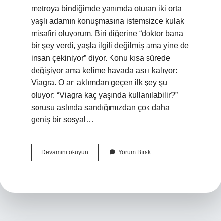
metroya bindiğimde yanımda oturan iki orta
yaşlı adamın konuşmasına istemsizce kulak
misafiri oluyorum. Biri diğerine “doktor bana
bir şey verdi, yaşla ilgili değilmiş ama yine de
insan çekiniyor” diyor. Konu kısa sürede
değişiyor ama kelime havada asılı kalıyor:
Viagra. O an aklımdan geçen ilk şey şu
oluyor: “Viagra kaç yaşında kullanılabilir?”
sorusu aslında sandığımızdan çok daha
geniş bir sosyal…
Kalp
Devamını okuyun
Yorum Bırak
rahatsızlığı
olan
Viagra
kullanabilir
mi
?