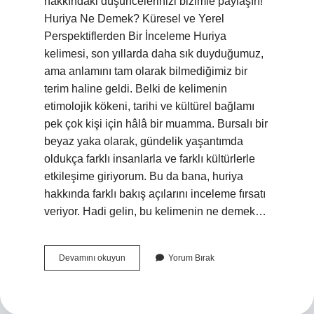
hakkındaki düşüncelerinizi bizimle paylaşın!
Huriya Ne Demek? Küresel ve Yerel
Perspektiflerden Bir İnceleme Huriya
kelimesi, son yıllarda daha sık duyduğumuz,
ama anlamını tam olarak bilmediğimiz bir
terim haline geldi. Belki de kelimenin
etimolojik kökeni, tarihi ve kültürel bağlamı
pek çok kişi için hâlâ bir muamma. Bursalı bir
beyaz yaka olarak, gündelik yaşantımda
oldukça farklı insanlarla ve farklı kültürlerle
etkileşime giriyorum. Bu da bana, huriya
hakkında farklı bakış açılarını inceleme fırsatı
veriyor. Hadi gelin, bu kelimenin ne demek…
Huriya
Devamını okuyun
Yorum Bırak
ne
demek
?