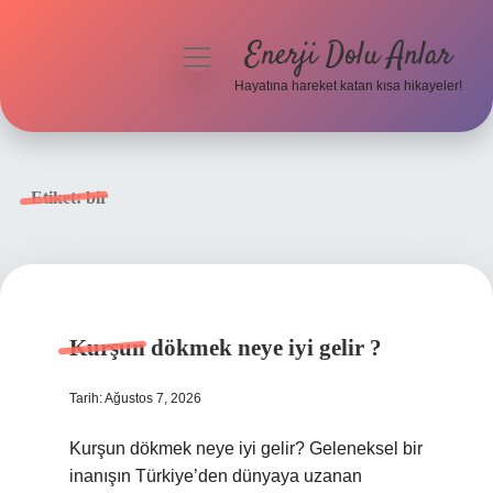
Enerji Dolu Anlar
menüyü
aç
Hayatına hareket katan kısa hikayeler!
Anasayfa
Gizlilik Politikası
Etiket:
bir
Yasal Uyarı
Hakkımızda
Kurşun dökmek neye iyi gelir ?
Tarih: Ağustos 7, 2026
Kurşun dökmek neye iyi gelir? Geleneksel bir
inanışın Türkiye’den dünyaya uzanan