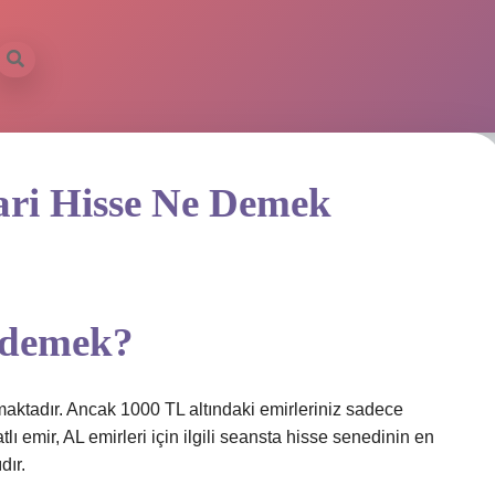
ari Hisse Ne Demek
e demek?
maktadır. Ancak 1000 TL altındaki emirleriniz sadece
tlı emir, AL emirleri için ilgili seansta hisse senedinin en
dır.