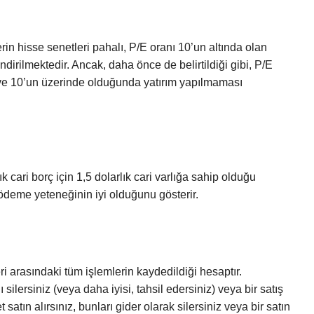
rin hisse senetleri pahalı, P/E oranı 10’un altında olan
ndirilmektedir. Ancak, daha önce de belirtildiği gibi, P/E
 ve 10’un üzerinde olduğunda yatırım yapılmaması
lık cari borç için 1,5 dolarlık cari varlığa sahip olduğu
ı ödeme yeteneğinin iyi olduğunu gösterir.
eri arasındaki tüm işlemlerin kaydedildiği hesaptır.
silersiniz (veya daha iyisi, tahsil edersiniz) veya bir satış
satın alırsınız, bunları gider olarak silersiniz veya bir satın