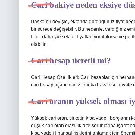
Cari bakiye neden eksiye dü
Başka bir deyişle, ekranda gördüğünüz fiyat değe
bir sürede değişebilir. Bu nedenle, verdiğiniz emi
Emir daha yüksek bir fiyattan yürütülürse ve port
olabilir.
Cari hesap ücretli mi?
Cari Hesap Özellikleri: Cari hesaplar için herhang
cari hesap açabilirsiniz: banka havalesi, havale
Cari oranın yüksek olması i
Yüksek cari oran, şirketin kısa vadeli borçlarını k
düşük cari oran olası likidite sorunlarına işaret ede
kısa vadeli finansal risklerini anlamak için önemli 