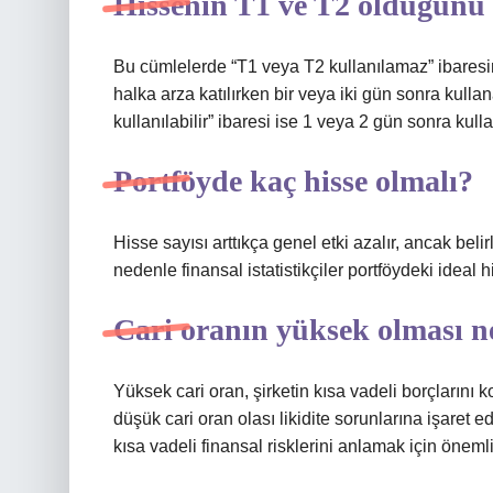
Hissenin T1 ve T2 olduğunu 
Bu cümlelerde “T1 veya T2 kullanılamaz” ibaresini
halka arza katılırken bir veya iki gün sonra kul
kullanılabilir” ibaresi ise 1 veya 2 gün sonra kul
Portföyde kaç hisse olmalı?
Hisse sayısı arttıkça genel etki azalır, ancak beli
nedenle finansal istatistikçiler portföydeki ideal
Cari oranın yüksek olması 
Yüksek cari oran, şirketin kısa vadeli borçlarını k
düşük cari oran olası likidite sorunlarına işaret ede
kısa vadeli finansal risklerini anlamak için önemli 