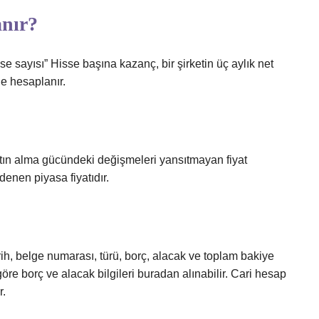
anır?
se sayısı” Hisse başına kazanç, bir şirketin üç aylık net
le hesaplanır.
satın alma gücündeki değişmeleri yansıtmayan fiyat
denen piyasa fiyatıdır.
ih, belge numarası, türü, borç, alacak ve toplam bakiye
göre borç ve alacak bilgileri buradan alınabilir. Cari hesap
r.