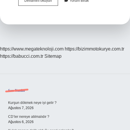
Yatırım
Devamını okuyun
Yorum Bırak
Hesabında
Cari
Hisse
Ne
Demek
https://www.megateknoloji.com
https://bizimmotokurye.com.tr
https://babucci.com.tr
Sitemap
Sidebar
Son Yazılar
Kurşun dökmek neye iyi gelir ?
Ağustos 7, 2026
CD’ler nereye atılmalıdır ?
Ağustos 6, 2026