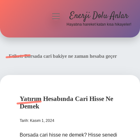
Enerji Dolu Anlar
menüyü
aç
Hayatına hareket katan kısa hikayeler!
Anasayfa
Gizlilik Politikası
Etiket:
Borsada cari bakiye ne zaman hesaba geçer
Yasal Uyarı
Hakkımızda
Yatırım Hesabında Cari Hisse Ne
Demek
Tarih: Kasım 1, 2024
Borsada cari hisse ne demek? Hisse senedi