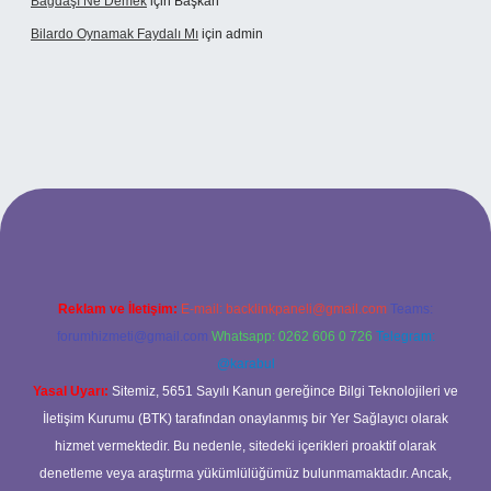
Bağdaşı Ne Demek
için
Başkan
Bilardo Oynamak Faydalı Mı
için
admin
itesi
Reklam ve İletişim:
E-mail:
backlinkpaneli@gmail.com
Teams:
forumhizmeti@gmail.com
Whatsapp: 0262 606 0 726
Telegram:
@karabul
Yasal Uyarı:
Sitemiz, 5651 Sayılı Kanun gereğince Bilgi Teknolojileri ve
İletişim Kurumu (BTK) tarafından onaylanmış bir Yer Sağlayıcı olarak
hizmet vermektedir. Bu nedenle, sitedeki içerikleri proaktif olarak
denetleme veya araştırma yükümlülüğümüz bulunmamaktadır. Ancak,