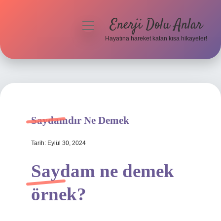
Enerji Dolu Anlar
menüyü
aç
Hayatına hareket katan kısa hikayeler!
Anasayfa
Gizlilik Politikası
Yasal Uyarı
Saydamdır Ne Demek
Hakkımızda
Tarih: Eylül 30, 2024
Saydam ne demek
örnek?