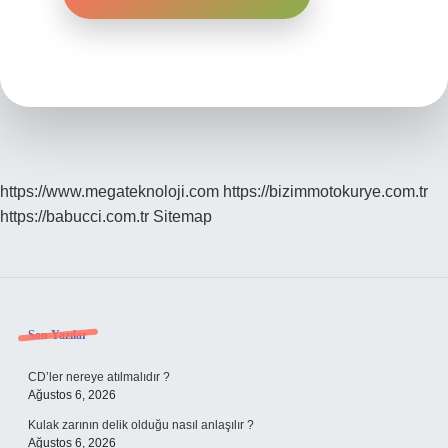
https://www.megateknoloji.com
https://bizimmotokurye.com.tr
https://babucci.com.tr
Sitemap
Sidebar
Son Yazılar
CD’ler nereye atılmalıdır ?
Ağustos 6, 2026
Kulak zarının delik olduğu nasıl anlaşılır ?
Ağustos 6, 2026