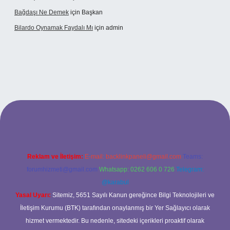
Bağdaşı Ne Demek
için
Başkan
Bilardo Oynamak Faydalı Mı
için
admin
si
Reklam ve İletişim:
E-mail:
backlinkpaneli@gmail.com
Teams:
forumhizmeti@gmail.com
Whatsapp: 0262 606 0 726
Telegram:
@karabul
Yasal Uyarı:
Sitemiz, 5651 Sayılı Kanun gereğince Bilgi Teknolojileri ve
İletişim Kurumu (BTK) tarafından onaylanmış bir Yer Sağlayıcı olarak
hizmet vermektedir. Bu nedenle, sitedeki içerikleri proaktif olarak