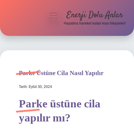
Enerji Dolu Anlar
menüyü
aç
Hayatına hareket katan kısa hikayeler!
Anasayfa
Gizlilik Politikası
Yasal Uyarı
Parke Üstüne Cila Nasıl Yapılır
Hakkımızda
Tarih: Eylül 30, 2024
Parke üstüne cila
yapılır mı?