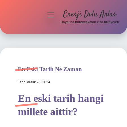
Enerji Dolu Anlar
menüyü
aç
Hayatına hareket katan kısa hikayeler!
Anasayfa
Gizlilik Politikası
Yasal Uyarı
En Eski Tarih Ne Zaman
Hakkımızda
Tarih: Aralık 28, 2024
En eski tarih hangi
millete aittir?