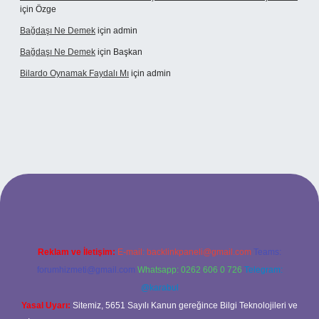
için
Özge
Bağdaşı Ne Demek
için
admin
Bağdaşı Ne Demek
için
Başkan
Bilardo Oynamak Faydalı Mı
için
admin
ilbet bahis sitesi
Reklam ve İletişim:
E-mail:
backlinkpaneli@gmail.com
Teams:
forumhizmeti@gmail.com
Whatsapp: 0262 606 0 726
Telegram:
@karabul
Yasal Uyarı:
Sitemiz, 5651 Sayılı Kanun gereğince Bilgi Teknolojileri ve