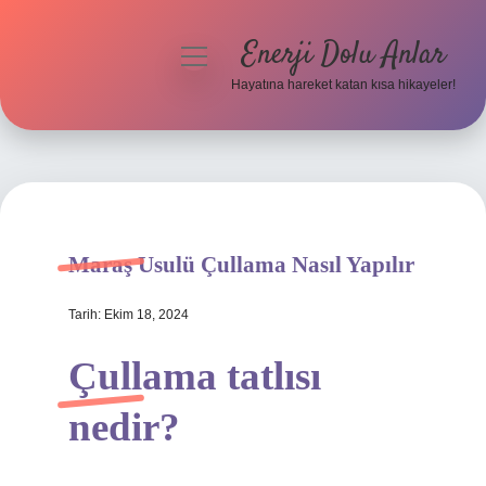
Enerji Dolu Anlar
menüyü
aç
Hayatına hareket katan kısa hikayeler!
Anasayfa
Gizlilik Politikası
Yasal Uyarı
Maraş Usulü Çullama Nasıl Yapılır
Hakkımızda
Tarih: Ekim 18, 2024
Çullama tatlısı
nedir?