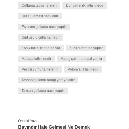
Çullama tatlısı nerenin
Dünyanın ilk tatlısı nedir
Dut çullaması nasıl olur
Erzurum çullama nasıl yapılır
Girit usulü çullama nedir
Kaşık tatlısı içinde ne var
Kuru duttan ne yapılır
Malaga tatlısı nedir
Maraş çullama nasıl yapılır
Pestilli yumurta nerenin
Polonya tatlısı nedir
Tavşan çullama hangi yöreye aittir
Tavşan çullama nasıl yapılır
Önceki Yazı
Bayındır Hale Gelmesi Ne Demek