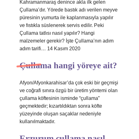
Kahramanmaraş denince akla ilk gelen
Çullama’dır. Yörede bastık adı verilen meyve
püresinin yumurta ile kaplanmasıyla yapılır
ve fıstıkla süslenerek servis edilir. Peki
Çullama tatlısı nasıl yapılır? Hangi
malzemeler gerekir? İşte Çullama’nın adım
adım tarifi… 14 Kasım 2020
Çullama hangi yöreye ait?
Afyon/Afyonkarahisar’da çok eski bir geçmişi
ve coğrafi sınıra özgü bir üretim yöntemi olan
çullama köftesinin isminde “çullama”
geçmektedir; kızartıldıktan sonra köfte
yüzeyinde oluşan saçaklar nedeniyle
kullanılmaktadır.
Erzurum çullama nasıl