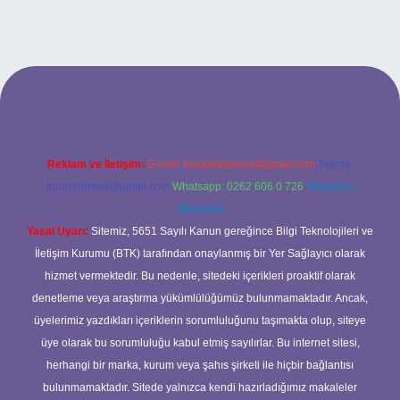
his sitesi
Reklam ve İletişim:
E-mail:
backlinkpaneli@gmail.com
Teams:
forumhizmeti@gmail.com
Whatsapp: 0262 606 0 726
Telegram:
@karabul
Yasal Uyarı:
Sitemiz, 5651 Sayılı Kanun gereğince Bilgi Teknolojileri ve
İletişim Kurumu (BTK) tarafından onaylanmış bir Yer Sağlayıcı olarak
hizmet vermektedir. Bu nedenle, sitedeki içerikleri proaktif olarak
denetleme veya araştırma yükümlülüğümüz bulunmamaktadır. Ancak,
üyelerimiz yazdıkları içeriklerin sorumluluğunu taşımakta olup, siteye
üye olarak bu sorumluluğu kabul etmiş sayılırlar. Bu internet sitesi,
herhangi bir marka, kurum veya şahıs şirketi ile hiçbir bağlantısı
bulunmamaktadır. Sitede yalnızca kendi hazırladığımız makaleler