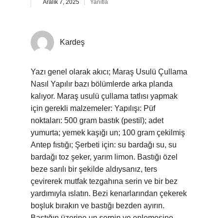
Aralık 7, 2025
Yanıtla
Kardeş
Yazı genel olarak akıcı; Maraş Usulü Çullama
Nasıl Yapılır bazı bölümlerde arka planda
kalıyor. Maraş usulü çullama tatlısı yapmak
için gerekli malzemeler: Yapılışı: Püf
noktaları: 500 gram bastık (pestil); adet
yumurta; yemek kaşığı un; 100 gram çekilmiş
Antep fıstığı; Şerbeti için: su bardağı su, su
bardağı toz şeker, yarım limon. Bastığı özel
beze sarılı bir şekilde aldıysanız, ters
çevirerek mutfak tezgahına serin ve bir bez
yardımıyla ıslatın. Bezi kenarlarından çekerek
boşluk bırakın ve bastığı bezden ayırın.
Bastığın üzerine un serpin ve enlemesine