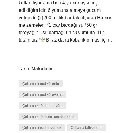
kullanılıyor ama ben 4 yumurtayla linç
edildiğim için 6 yumurta almaya gücüm
yetmedi :)) (200 ml’lik bardak ölçüsü) Hamur
malzemeleri; *1 çay bardağı su *50 gr
tereyağı *1 su bardağı un *3 yumurta *Bir
tutam tuz *
Biraz daha kabarık olması için…
Tarih:
Makaleler
Çullama hangi yörenin
Çullama hangi yöreye ait
Çullama köfte hangi yöre
Çullama köfte ismi nereden gelir
Çullama nasıl bir yemek
Çullama tatlısı nedir