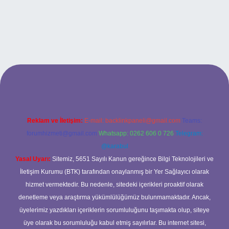
si
Reklam ve İletişim:
E-mail:
backlinkpaneli@gmail.com
Teams:
forumhizmeti@gmail.com
Whatsapp: 0262 606 0 726
Telegram:
@karabul
Yasal Uyarı:
Sitemiz, 5651 Sayılı Kanun gereğince Bilgi Teknolojileri ve
İletişim Kurumu (BTK) tarafından onaylanmış bir Yer Sağlayıcı olarak
hizmet vermektedir. Bu nedenle, sitedeki içerikleri proaktif olarak
denetleme veya araştırma yükümlülüğümüz bulunmamaktadır. Ancak,
üyelerimiz yazdıkları içeriklerin sorumluluğunu taşımakta olup, siteye
üye olarak bu sorumluluğu kabul etmiş sayılırlar. Bu internet sitesi,