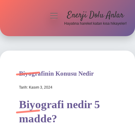
Enerji Dolu Anlar
menüyü
aç
Hayatına hareket katan kısa hikayeler!
Anasayfa
Gizlilik Politikası
Yasal Uyarı
Biyografinin Konusu Nedir
Hakkımızda
Tarih: Kasım 3, 2024
Biyografi nedir 5
madde?