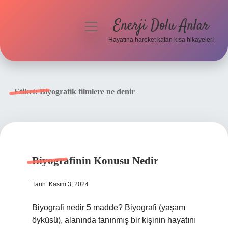
Enerji Dolu Anlar
menüyü
aç
Hayatına hareket katan kısa hikayeler!
Anasayfa
Gizlilik Politikası
Etiket:
Biyografik filmlere ne denir
Yasal Uyarı
Hakkımızda
Biyografinin Konusu Nedir
Tarih: Kasım 3, 2024
Biyografi nedir 5 madde? Biyografi (yaşam
öyküsü), alanında tanınmış bir kişinin hayatını