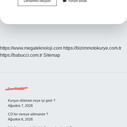
Biyografinin
Devamını okuyun
Yorum Bırak
Konusu
Nedir
https://www.megateknoloji.com
https://bizimmotokurye.com.tr
https://babucci.com.tr
Sitemap
Sidebar
Son Yazılar
Kurşun dökmek neye iyi gelir ?
Ağustos 7, 2026
CD’ler nereye atılmalıdır ?
Ağustos 6, 2026