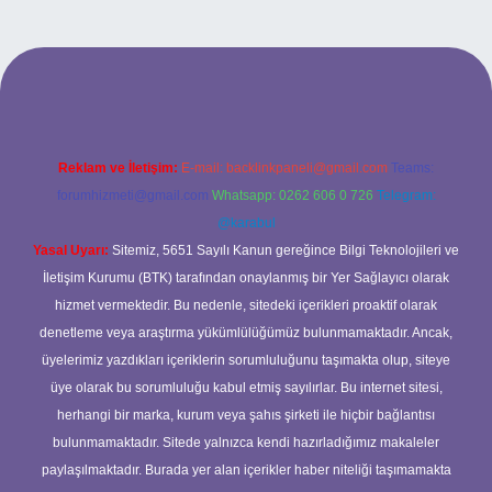
ahis sitesi
Reklam ve İletişim:
E-mail:
backlinkpaneli@gmail.com
Teams:
forumhizmeti@gmail.com
Whatsapp: 0262 606 0 726
Telegram:
@karabul
Yasal Uyarı:
Sitemiz, 5651 Sayılı Kanun gereğince Bilgi Teknolojileri ve
İletişim Kurumu (BTK) tarafından onaylanmış bir Yer Sağlayıcı olarak
hizmet vermektedir. Bu nedenle, sitedeki içerikleri proaktif olarak
denetleme veya araştırma yükümlülüğümüz bulunmamaktadır. Ancak,
üyelerimiz yazdıkları içeriklerin sorumluluğunu taşımakta olup, siteye
üye olarak bu sorumluluğu kabul etmiş sayılırlar. Bu internet sitesi,
herhangi bir marka, kurum veya şahıs şirketi ile hiçbir bağlantısı
bulunmamaktadır. Sitede yalnızca kendi hazırladığımız makaleler
paylaşılmaktadır. Burada yer alan içerikler haber niteliği taşımamakta