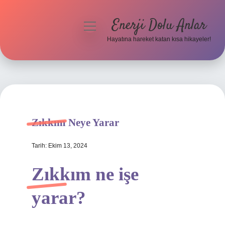
Enerji Dolu Anlar
menüyü
aç
Hayatına hareket katan kısa hikayeler!
Anasayfa
Gizlilik Politikası
Yasal Uyarı
Zıkkım Neye Yarar
Hakkımızda
Tarih: Ekim 13, 2024
Zıkkım ne işe
yarar?