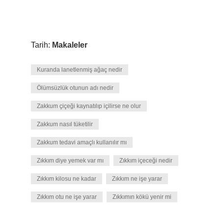
Tarih:
Makaleler
Kuranda lanetlenmiş ağaç nedir
Ölümsüzlük otunun adı nedir
Zakkum çiçeği kaynatılıp içilirse ne olur
Zakkum nasıl tüketilir
Zakkum tedavi amaçlı kullanılır mı
Zıkkım diye yemek var mı
Zıkkım içeceği nedir
Zıkkım kilosu ne kadar
Zıkkım ne işe yarar
Zıkkım otu ne işe yarar
Zıkkımın kökü yenir mi