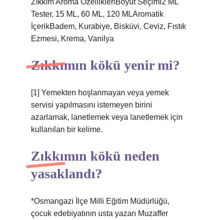
Zıkkım Aroma ÖzellikleriBoyut Seçimi2 ML
Tester, 15 ML, 60 ML, 120 MLAromatik
İçerikBadem, Kurabiye, Bisküvi, Ceviz, Fıstık
Ezmesi, Krema, Vanilya
Zıkkımın kökü yenir mi?
[1] Yemekten hoşlanmayan veya yemek
servisi yapılmasını istemeyen birini
azarlamak, lanetlemek veya lanetlemek için
kullanılan bir kelime.
Zıkkımın kökü neden
yasaklandı?
*Osmangazi İlçe Milli Eğitim Müdürlüğü,
çocuk edebiyatının usta yazarı Muzaffer