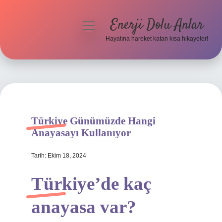
Enerji Dolu Anlar
menüyü
aç
Hayatına hareket katan kısa hikayeler!
Anasayfa
Gizlilik Politikası
Yasal Uyarı
Türkiye Günümüzde Hangi
Hakkımızda
Anayasayı Kullanıyor
Tarih: Ekim 18, 2024
Türkiye’de kaç
anayasa var?