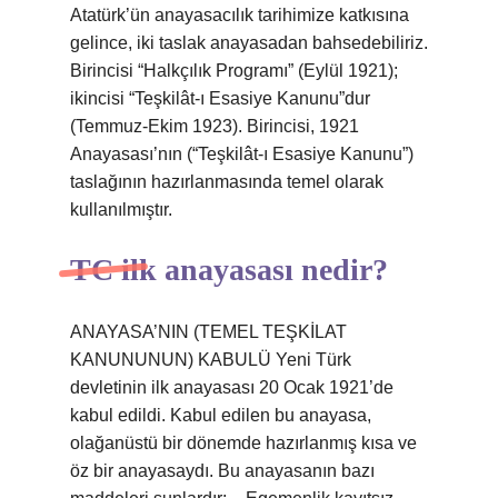
Atatürk’ün anayasacılık tarihimize katkısına
gelince, iki taslak anayasadan bahsedebiliriz.
Birincisi “Halkçılık Programı” (Eylül 1921);
ikincisi “Teşkilât-ı Esasiye Kanunu”dur
(Temmuz-Ekim 1923). Birincisi, 1921
Anayasası’nın (“Teşkilât-ı Esasiye Kanunu”)
taslağının hazırlanmasında temel olarak
kullanılmıştır.
TC ilk anayasası nedir?
ANAYASA’NIN (TEMEL TEŞKİLAT
KANUNUNUN) KABULÜ Yeni Türk
devletinin ilk anayasası 20 Ocak 1921’de
kabul edildi. Kabul edilen bu anayasa,
olağanüstü bir dönemde hazırlanmış kısa ve
öz bir anayasaydı. Bu anayasanın bazı