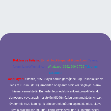
his sitesi
Reklam ve İletişim:
E-mail:
backlinkpaneli@gmail.com
Teams:
forumhizmeti@gmail.com
Whatsapp: 0262 606 0 726
Telegram:
@karabul
Yasal Uyarı:
Sitemiz, 5651 Sayılı Kanun gereğince Bilgi Teknolojileri ve
İletişim Kurumu (BTK) tarafından onaylanmış bir Yer Sağlayıcı olarak
hizmet vermektedir. Bu nedenle, sitedeki içerikleri proaktif olarak
denetleme veya araştırma yükümlülüğümüz bulunmamaktadır. Ancak,
üyelerimiz yazdıkları içeriklerin sorumluluğunu taşımakta olup, siteye
üye olarak bu sorumluluğu kabul etmiş sayılırlar. Bu internet sitesi,