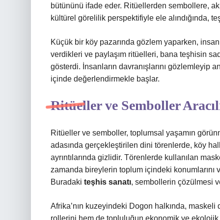
bütününü ifade eder. Ritüellerden sembollere, ak
kültürel görelilik perspektifiyle ele alındığında, te
Küçük bir köy pazarında gözlem yaparken, insanla
verdikleri ve paylaşım ritüelleri, bana teşhisin s
gösterdi. İnsanların davranışlarını gözlemleyip 
içinde değerlendirmekle başlar.
Ritüeller ve Semboller Aracıl
Ritüeller ve semboller, toplumsal yaşamın görünm
adasında gerçekleştirilen dini törenlerde, köy hal
ayrıntılarında gizlidir. Törenlerde kullanılan mask
zamanda bireylerin toplum içindeki konumlarını ve
Buradaki
teşhis sanatı
, sembollerin çözülmesi ve
Afrika’nın kuzeyindeki Dogon halkında, maskeli 
rollerini hem de topluluğun ekonomik ve ekolojik i