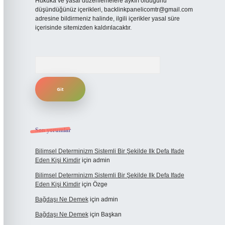
Hukuka ve yasal düzenlemelere aykırı olduğunu
düşündüğünüz içerikleri,
backlinkpanelicomtr@gmail.com
adresine bildirmeniz halinde, ilgili içerikler yasal süre
içerisinde sitemizden kaldırılacaktır.
Arama
Son yorumlar
Bilimsel Determinizm Sistemli Bir Şekilde Ilk Defa Ifade
Eden Kişi Kimdir
için
admin
Bilimsel Determinizm Sistemli Bir Şekilde Ilk Defa Ifade
Eden Kişi Kimdir
için
Özge
Bağdaşı Ne Demek
için
admin
Bağdaşı Ne Demek
için
Başkan