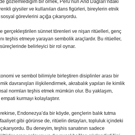
mde gözlemlediğim bir örnek, Peru’nun And Dağları’ndaki
nkli giysiler ve kullanılan dans figürleri, bireylerin etnik
ki sosyal görevlerini açığa çıkarıyordu.
gerçekleştirilen sünnet törenleri ve nişan ritüelleri, genç
rını teşhis etmeye yarayan sembolik araçlardır. Bu ritüeller,
üreçlerinde belirleyici bir rol oynar.
konomi ve sembol bilimiyle birleştiren disiplinler arası bir
mik davranışları ilişkilendirmek, akrabalık yapıları ile kimlik
al normları teşhis etmek mümkün olur. Bu yaklaşım,
a empati kurmayı kolaylaştırır.
ekirse, Endonezya’da bir köyde, gençlerin balık tutma
aaliyet gibi görünse de, ritüelin detayları, topluluk içindeki
ya çıkarıyordu. Bu deneyim, teşhis sanatının sadece