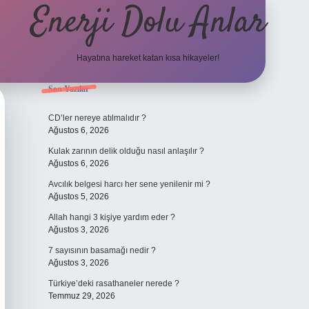
Enerji Dolu Anlar
Hayatına hareket katan kısa hikayeler!
Sidebar
Son Yazılar
ilbet bahis sites
CD’ler nereye atılmalıdır ?
Ağustos 6, 2026
Kulak zarının delik olduğu nasıl anlaşılır ?
Ağustos 6, 2026
Avcılık belgesi harcı her sene yenilenir mi ?
Ağustos 5, 2026
Allah hangi 3 kişiye yardım eder ?
Ağustos 3, 2026
7 sayısının basamağı nedir ?
Ağustos 3, 2026
Türkiye’deki rasathaneler nerede ?
Temmuz 29, 2026