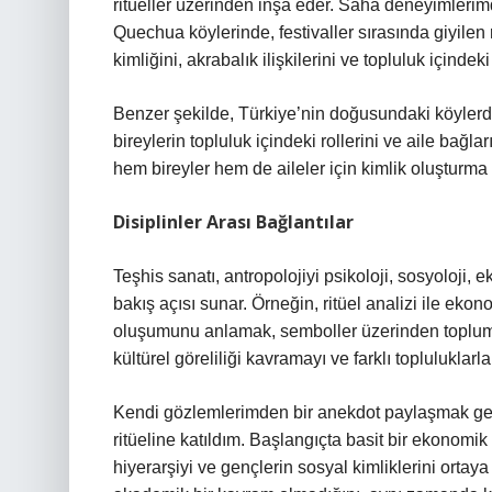
ritüeller üzerinden inşa eder. Saha deneyimleri
Quechua köylerinde, festivaller sırasında giyilen re
kimliğini, akrabalık ilişkilerini ve topluluk içinde
Benzer şekilde, Türkiye’nin doğusundaki köylerde 
bireylerin topluluk içindeki rollerini ve aile bağla
hem bireyler hem de aileler için kimlik oluşturma s
Disiplinler Arası Bağlantılar
Teşhis sanatı, antropolojiyi psikoloji, sosyoloji, e
bakış açısı sunar. Örneğin, ritüel analizi ile ekono
oluşumunu anlamak, semboller üzerinden toplums
kültürel göreliliği kavramayı ve farklı topluluklarl
Kendi gözlemlerimden bir anekdot paylaşmak ger
ritüeline katıldım. Başlangıçta basit bir ekonomik f
hiyerarşiyi ve gençlerin sosyal kimliklerini orta