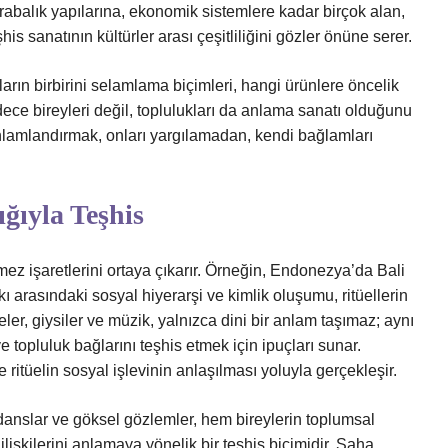
rabalık yapılarına, ekonomik sistemlere kadar birçok alan,
şhis sanatının kültürler arası çeşitliliğini gözler önüne serer.
rın birbirini selamlama biçimleri, hangi ürünlere öncelik
adece bireyleri değil, toplulukları da anlama sanatı olduğunu
anlamlandırmak, onları yargılamadan, kendi bağlamları
ığıyla Teşhis
ez işaretlerini ortaya çıkarır. Örneğin, Endonezya’da Bali
kı arasındaki sosyal hiyerarşi ve kimlik oluşumu, ritüellerin
eler, giysiler ve müzik, yalnızca dini bir anlam taşımaz; aynı
 topluluk bağlarını teşhis etmek için ipuçları sunar.
 ritüelin sosyal işlevinin anlaşılması yoluyla gerçekleşir.
danslar ve göksel gözlemler, hem bireylerin toplumsal
lişkilerini anlamaya yönelik bir teşhis biçimidir. Saha