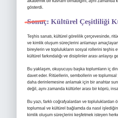
akademik bir kavram olmadığını, aynı zamanda kül
gösterdi.
Sonuç: Kültürel Çeşitliliği
Teşhis sanatı, kültürel görelilik çerçevesinde, rit
ve kimlik oluşum süreçlerini anlamayı amaçlayan 
bireylerin ve toplulukların sosyal rollerini teşhis
kültürel farkındalığı ve disiplinler arası anlayışı gel
Bu yaklaşım, okuyucuyu başka toplumların iç din
davet eder. Ritüellerin, sembollerin ve toplumsa
daha derinlemesine anlamak için bir anahtar suna
değil, aynı zamanda kültürler arası bir köprü, insan
Bu yazı, farklı coğrafyalardan ve topluluklardan 
toplumsal ve kültürel bağlamda da nasıl işlediğin
kimlik oluşum süreçlerini keşfetmek isteyen herkes