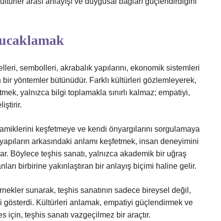
türler arası anlayışı ve duygusal bağları güçlendirdiğini
 Kucaklamak
üelleri, sembolleri, akrabalık yapılarını, ekonomik sistemleri
bir yöntemler bütünüdür. Farklı kültürleri gözlemleyerek,
 etmek, yalnızca bilgi toplamakla sınırlı kalmaz; empatiyi,
iştirir.
amiklerini keşfetmeye ve kendi önyargılarını sorgulamaya
l yapıların arkasındaki anlamı keşfetmek, insan deneyimini
r. Böylece teşhis sanatı, yalnızca akademik bir uğraş
ları birbirine yakınlaştıran bir anlayış biçimi haline gelir.
örnekler sunarak, teşhis sanatının sadece bireysel değil,
i gösterdi. Kültürleri anlamak, empatiyi güçlendirmek ve
 için, teşhis sanatı vazgeçilmez bir araçtır.