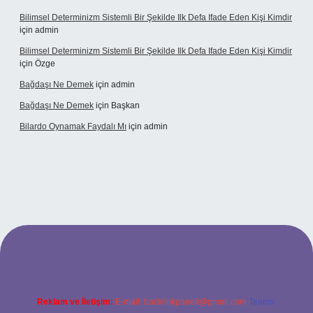
Bilimsel Determinizm Sistemli Bir Şekilde Ilk Defa Ifade Eden Kişi Kimdir
için
admin
Bilimsel Determinizm Sistemli Bir Şekilde Ilk Defa Ifade Eden Kişi Kimdir
için
Özge
Bağdaşı Ne Demek
için
admin
Bağdaşı Ne Demek
için
Başkan
Bilardo Oynamak Faydalı Mı
için
admin
sitesi
Reklam ve İletişim:
E-mail:
backlinkpaneli@gmail.com
Teams: