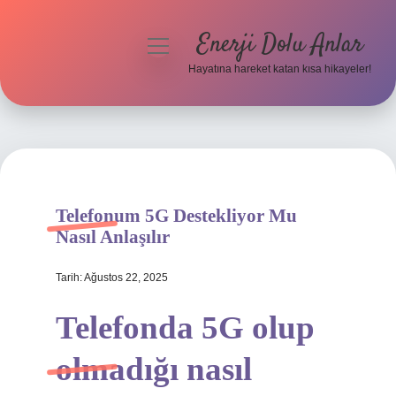
Enerji Dolu Anlar
menüyü
aç
Hayatına hareket katan kısa hikayeler!
Anasayfa
Gizlilik Politikası
Yasal Uyarı
Telefonum 5G Destekliyor Mu
Hakkımızda
Nasıl Anlaşılır
Tarih: Ağustos 22, 2025
Telefonda 5G olup
olmadığı nasıl