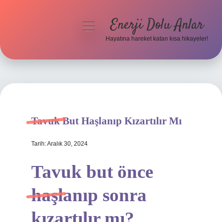
Enerji Dolu Anlar
menüyü
aç
Hayatına hareket katan kısa hikayeler!
Anasayfa
Gizlilik Politikası
Yasal Uyarı
Tavuk But Haşlanıp Kızartılır Mı
Hakkımızda
Tarih: Aralık 30, 2024
Tavuk but önce
haşlanıp sonra
kızartılır mı?