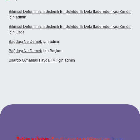
Bilimsel Determinizm Sistemli Bir Şekilde Ilk Defa Ifade Eden Kişi Kimdir
için
admin
Bilimsel Determinizm Sistemli Bir Şekilde Ilk Defa Ifade Eden Kişi Kimdir
için
Özge
Bağdaşı Ne Demek
için
admin
Bağdaşı Ne Demek
için
Başkan
Bilardo Oynamak Faydalı Mı
için
admin
ilbet bahis sitesi
Reklam ve İletişim:
E-mail:
backlinkpaneli@gmail.com
Teams: