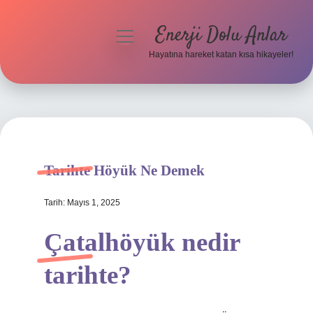
Enerji Dolu Anlar
menüyü
aç
Hayatına hareket katan kısa hikayeler!
Anasayfa
Gizlilik Politikası
Yasal Uyarı
Tarihte Höyük Ne Demek
Hakkımızda
Tarih: Mayıs 1, 2025
Çatalhöyük nedir
tarihte?