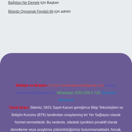
Bağdaşı Ne Demek
için
Başkan
Bilardo Oynamak Faydalı Mı
için
admin
bahis sitesi
Reklam ve İletişim:
E-mail:
backlinkpaneli@gmail.com
Teams:
forumhizmeti@gmail.com
Whatsapp: 0262 606 0 726
Telegram:
@karabul
Yasal Uyarı:
Sitemiz, 5651 Sayılı Kanun gereğince Bilgi Teknolojileri ve
İletişim Kurumu (BTK) tarafından onaylanmış bir Yer Sağlayıcı olarak
hizmet vermektedir. Bu nedenle, sitedeki içerikleri proaktif olarak
denetleme veya araştırma yükümlülüğümüz bulunmamaktadır. Ancak,