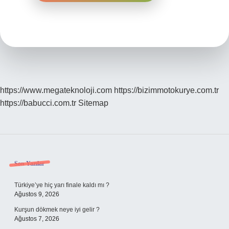
https://www.megateknoloji.com
https://bizimmotokurye.com.tr
https://babucci.com.tr
Sitemap
Sidebar
Son Yazılar
Türkiye’ye hiç yarı finale kaldı mı ?
Ağustos 9, 2026
Kurşun dökmek neye iyi gelir ?
Ağustos 7, 2026