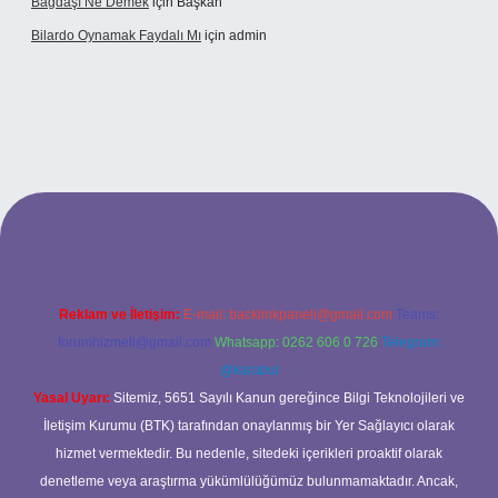
Bağdaşı Ne Demek
için
Başkan
Bilardo Oynamak Faydalı Mı
için
admin
esi
Reklam ve İletişim:
E-mail:
backlinkpaneli@gmail.com
Teams:
forumhizmeti@gmail.com
Whatsapp: 0262 606 0 726
Telegram:
@karabul
Yasal Uyarı:
Sitemiz, 5651 Sayılı Kanun gereğince Bilgi Teknolojileri ve
İletişim Kurumu (BTK) tarafından onaylanmış bir Yer Sağlayıcı olarak
hizmet vermektedir. Bu nedenle, sitedeki içerikleri proaktif olarak
denetleme veya araştırma yükümlülüğümüz bulunmamaktadır. Ancak,