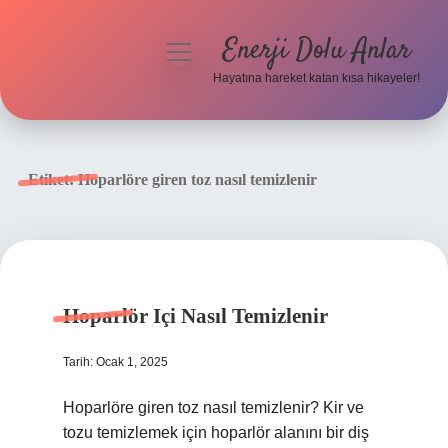
Enerji Dolu Anlar
menüyü
aç
Hayatına hareket katan kısa hikayeler!
Anasayfa
Gizlilik Politikası
Etiket:
Hoparlöre giren toz nasıl temizlenir
Yasal Uyarı
Hakkımızda
Hoparlör Içi Nasıl Temizlenir
Tarih: Ocak 1, 2025
Hoparlöre giren toz nasıl temizlenir? Kir ve
tozu temizlemek için hoparlör alanını bir diş