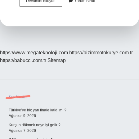
Hoparlör
Devamını okuyun
Yorum Bırak
Içi
Nasıl
Temizlenir
https://www.megateknoloji.com
https://bizimmotokurye.com.tr
https://babucci.com.tr
Sitemap
Sidebar
Son Yazılar
Türkiye’ye hiç yarı finale kaldı mı ?
Ağustos 9, 2026
Kurşun dökmek neye iyi gelir ?
Ağustos 7, 2026