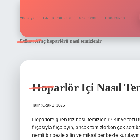
Anasayfa
Gizlilik Politikası
Yasal Uyarı
Hakkımızda
Etiket:
Araç hoparlörü nasıl temizlenir
Hoparlör Içi Nasıl Te
Tarih: Ocak 1, 2025
Hoparlöre giren toz nasıl temizlenir? Kir ve tozu 
fırçasıyla fırçalayın, ancak temizlerken çok sert b
nemli bir bezle silin ve mikrofiber bezle kurulayın.