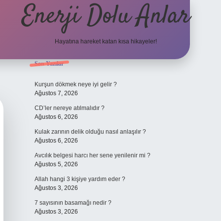
Enerji Dolu Anlar
Hayatına hareket katan kısa hikayeler!
Sidebar
Son Yazılar
ilbet bahis
Kurşun dökmek neye iyi gelir ?
Ağustos 7, 2026
CD’ler nereye atılmalıdır ?
Ağustos 6, 2026
Kulak zarının delik olduğu nasıl anlaşılır ?
Ağustos 6, 2026
Avcılık belgesi harcı her sene yenilenir mi ?
Ağustos 5, 2026
Allah hangi 3 kişiye yardım eder ?
Ağustos 3, 2026
7 sayısının basamağı nedir ?
Ağustos 3, 2026