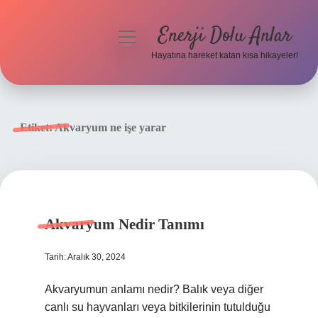
Enerji Dolu Anlar
menüyü
aç
Hayatına hareket katan kısa hikayeler!
Anasayfa
Gizlilik Politikası
Etiket:
Akvaryum ne işe yarar
Yasal Uyarı
Hakkımızda
Akvaryum Nedir Tanımı
Tarih: Aralık 30, 2024
Akvaryumun anlamı nedir? Balık veya diğer
canlı su hayvanları veya bitkilerinin tutulduğu