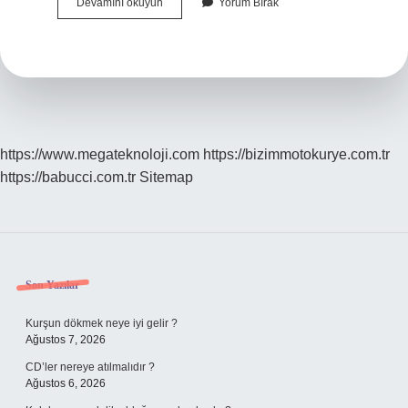
Akvaryum
Devamını okuyun
Yorum Bırak
Nedir
Tanımı
https://www.megateknoloji.com
https://bizimmotokurye.com.tr
https://babucci.com.tr
Sitemap
Sidebar
Son Yazılar
Kurşun dökmek neye iyi gelir ?
Ağustos 7, 2026
CD’ler nereye atılmalıdır ?
Ağustos 6, 2026