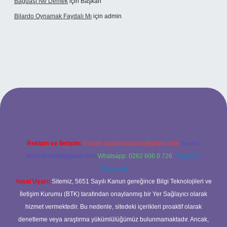
Bağdaşı Ne Demek
için
Başkan
Bilardo Oynamak Faydalı Mı
için
admin
ilbet bahis sitesi
Reklam ve İletişim:
E-mail:
backlinkpaneli@gmail.com
Teams:
forumhizmeti@gmail.com
Whatsapp: 0262 606 0 726
Telegram:
@karabul
Yasal Uyarı:
Sitemiz, 5651 Sayılı Kanun gereğince Bilgi Teknolojileri ve
İletişim Kurumu (BTK) tarafından onaylanmış bir Yer Sağlayıcı olarak
hizmet vermektedir. Bu nedenle, sitedeki içerikleri proaktif olarak
denetleme veya araştırma yükümlülüğümüz bulunmamaktadır. Ancak,