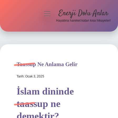
Enerji Dolu Anlar
menüyü
aç
Hayatına hareket katan kısa hikayeler!
Anasayfa
Gizlilik Politikası
Yasal Uyarı
Taassup Ne Anlama Gelir
Hakkımızda
Tarih: Ocak 3, 2025
İslam dininde
taassup ne
demektir?