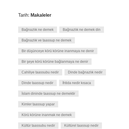
Tarih:
Makaleler
Bağnazlık ne demek
Bağnazlık ne demek din
Bağnazlık ve taassup ne demek
Bir düşünceye körü körüne inanmaya ne denir
Bir şeye körü körüne bağlanmaya ne denir
Cahiliye taassubu nedir
Dinde bağnazlık nedir
Dinde taassup nedir
İhtida nedir kısaca
İslam dininde taassup ne demektir
Kimler taassup yapar
Körü körüne inanmak ne demek
Kültür taassubu nedir
Kültürel taassup nedir