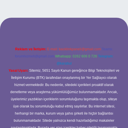
si
Reklam ve İletişim:
E-mail:
backlinkpaneli@gmail.com
Teams:
forumhizmeti@gmail.com
Whatsapp: 0262 606 0 726
Telegram:
@karabul
Yasal Uyarı:
Sitemiz, 5651 Sayılı Kanun gereğince Bilgi Teknolojileri ve
İletişim Kurumu (BTK) tarafından onaylanmış bir Yer Sağlayıcı olarak
hizmet vermektedir. Bu nedenle, sitedeki içerikleri proaktif olarak
denetleme veya araştırma yükümlülüğümüz bulunmamaktadır. Ancak,
üyelerimiz yazdıkları içeriklerin sorumluluğunu taşımakta olup, siteye
üye olarak bu sorumluluğu kabul etmiş sayılırlar. Bu internet sitesi,
herhangi bir marka, kurum veya şahıs şirketi ile hiçbir bağlantısı
bulunmamaktadır. Sitede yalnızca kendi hazırladığımız makaleler
paylaşılmaktadır. Burada yer alan içerikler haber niteliği taşımamakta