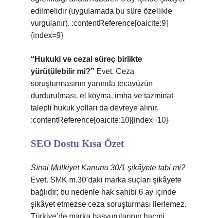
edilmelidir (uygulamada bu süre özellikle
vurgulanır). :contentReference[oaicite:9]
{index=9}
“Hukuki ve cezai süreç birlikte
yürütülebilir mi?”
Evet. Ceza
soruşturmasının yanında tecavüzün
durdurulması, el koyma, imha ve tazminat
talepli hukuk yolları da devreye alınır.
:contentReference[oaicite:10]{index=10}
SEO Dostu Kısa Özet
Sınai Mülkiyet Kanunu 30/1 şikâyete tabi mi?
Evet. SMK m.30’daki marka suçları şikâyete
bağlıdır; bu nedenle hak sahibi 6 ay içinde
şikâyet etmezse ceza soruşturması ilerlemez.
Türkiye’de marka başvurularının hacmi