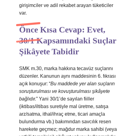
girişimciler ve adil rekabet arayan tüketiciler
var.
Önce Kısa Cevap: Evet,
30/1 Kapsamındaki Suçlar
Şikâyete Tabidir
SMK m.30, marka hakkına tecavüz suçlarını
düzenler. Kanunun aynı maddesinin 6. fıkrası
açık konuşur: “
Bu maddede yer alan suçların
soruşturulması ve kovuşturulması şikâyete
bağlıdır.
” Yani 30/1’de sayılan fiiller
(iktibas/iltibas suretiyle mal üretme, satışa
arz/satma, ithal/ihraç etme, ticari amaçla
bulundurma vb.) bakımından savcılık resen
harekete geçmez; mağdur marka sahibi (veya