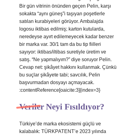
Bir gün vitrinin önünden geçen Pelin, karşı
sokakta “aynı güneş”i taşıyan poşetlerle
satılan kurabiyeleri görüyor. Ambalajda
logosu iktibas edilmiş; karton kutularda,
neredeyse ayırt edilemeyecek kadar benzer
bir marka var. 30/1 tam da bu tip fiilleri
sayıyor: iktibas/iltibas suretiyle üretim ve
satış. “Ne yapmalıyım?” diye soruyor Pelin.
Cevap net: şikâyet hakkını kullanmak. Çünkü
bu suçlar şikâyete tabi; savcılık, Pelin
başvurmadan dosyayı açmayacak.
:contentReference[oaicite:3]{index=3}
Veriler Neyi Fısıldıyor?
Türkiye’de marka ekosistemi güçlü ve
kalabalık: TÜRKPATENT’e 2023 yılında