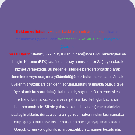
si
Reklam ve İletişim:
E-mail:
backlinkpaneli@gmail.com
Teams:
forumhizmeti@gmail.com
Whatsapp: 0262 606 0 726
Telegram:
@karabul
Yasal Uyarı:
Sitemiz, 5651 Sayılı Kanun gereğince Bilgi Teknolojileri ve
İletişim Kurumu (BTK) tarafından onaylanmış bir Yer Sağlayıcı olarak
hizmet vermektedir. Bu nedenle, sitedeki içerikleri proaktif olarak
denetleme veya araştırma yükümlülüğümüz bulunmamaktadır. Ancak,
üyelerimiz yazdıkları içeriklerin sorumluluğunu taşımakta olup, siteye
üye olarak bu sorumluluğu kabul etmiş sayılırlar. Bu internet sitesi,
herhangi bir marka, kurum veya şahıs şirketi ile hiçbir bağlantısı
bulunmamaktadır. Sitede yalnızca kendi hazırladığımız makaleler
paylaşılmaktadır. Burada yer alan içerikler haber niteliği taşımamakta
olup, gerçek kurum ve kişiler hakkında paylaşım yapılmamaktadır.
Gerçek kurum ve kişiler ile isim benzerlikleri tamamen tesadüfidir.