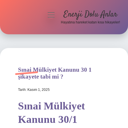
Enerji Dolu Anlar
menüyü
aç
Hayatına hareket katan kısa hikayeler!
Anasayfa
Gizlilik Politikası
Yasal Uyarı
Sınai Mülkiyet Kanunu 30 1
Hakkımızda
şikayete tabi mi ?
Tarih: Kasım 1, 2025
Sınai Mülkiyet
Kanunu 30/1