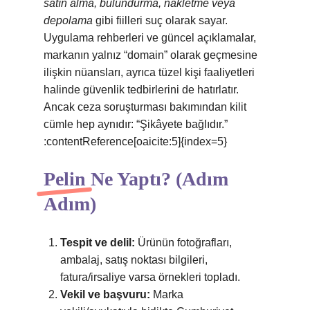
satın alma, bulundurma, nakletme veya
depolama
gibi fiilleri suç olarak sayar.
Uygulama rehberleri ve güncel açıklamalar,
markanın yalnız “domain” olarak geçmesine
ilişkin nüansları, ayrıca tüzel kişi faaliyetleri
halinde güvenlik tedbirlerini de hatırlatır.
Ancak ceza soruşturması bakımından kilit
cümle hep aynıdır: “Şikâyete bağlıdır.”
:contentReference[oaicite:5]{index=5}
Pelin Ne Yaptı? (Adım
Adım)
Tespit ve delil:
Ürünün fotoğrafları,
ambalaj, satış noktası bilgileri,
fatura/irsaliye varsa örnekleri topladı.
Vekil ve başvuru:
Marka