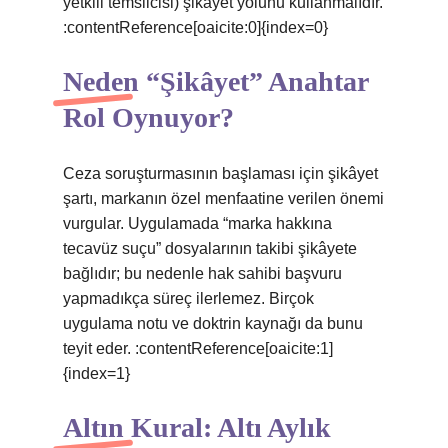
yetkili temsilcisi) şikâyet yolunu kullanmalıdır.
:contentReference[oaicite:0]{index=0}
Neden “Şikâyet” Anahtar
Rol Oynuyor?
Ceza soruşturmasının başlaması için şikâyet
şartı, markanın özel menfaatine verilen önemi
vurgular. Uygulamada “marka hakkına
tecavüz suçu” dosyalarının takibi şikâyete
bağlıdır; bu nedenle hak sahibi başvuru
yapmadıkça süreç ilerlemez. Birçok
uygulama notu ve doktrin kaynağı da bunu
teyit eder. :contentReference[oaicite:1]
{index=1}
Altın Kural: Altı Aylık