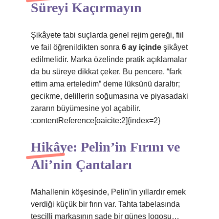
Süreyi Kaçırmayın
Şikâyete tabi suçlarda genel rejim gereği, fiil
ve fail öğrenildikten sonra
6 ay içinde
şikâyet
edilmelidir. Marka özelinde pratik açıklamalar
da bu süreye dikkat çeker. Bu pencere, “fark
ettim ama erteledim” deme lüksünü daraltır;
gecikme, delillerin soğumasına ve piyasadaki
zararın büyümesine yol açabilir.
:contentReference[oaicite:2]{index=2}
Hikâye: Pelin’in Fırını ve
Ali’nin Çantaları
Mahallenin köşesinde, Pelin’in yıllardır emek
verdiği küçük bir fırın var. Tahta tabelasında
tescilli markasının sade bir güneş logosu…