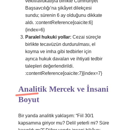
vekili/avukatıyla birlikte Cumhuriyet
Başsavcılığı’na şikâyet dilekçesi
sundu; sürenin 6 ay olduğunu dikkate
aldı. :contentReference[oaicite:6]
{index=6}
Paralel hukuki yollar:
Cezai süreçle
birlikte tecavüzün durdurulması, el
koyma ve imha gibi tedbirler için
ayrıca hukuk davaları ve ihtiyati tedbir
talepleri değerlendirildi.
:contentReference[oaicite:7]{index=7}
Analitik Mercek ve İnsani
Boyut
Bir yanda analitik yaklaşım: “Fiil 30/1
kapsamına giriyor mu? Delil yeterli mi? Süre