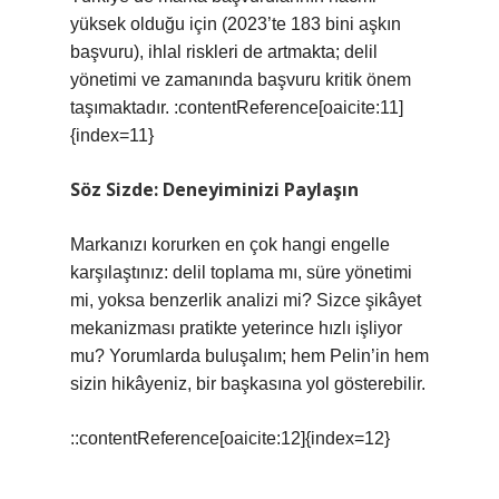
yüksek olduğu için (2023’te 183 bini aşkın
başvuru), ihlal riskleri de artmakta; delil
yönetimi ve zamanında başvuru kritik önem
taşımaktadır. :contentReference[oaicite:11]
{index=11}
Söz Sizde: Deneyiminizi Paylaşın
Markanızı korurken en çok hangi engelle
karşılaştınız: delil toplama mı, süre yönetimi
mi, yoksa benzerlik analizi mi? Sizce şikâyet
mekanizması pratikte yeterince hızlı işliyor
mu? Yorumlarda buluşalım; hem Pelin’in hem
sizin hikâyeniz, bir başkasına yol gösterebilir.
::contentReference[oaicite:12]{index=12}