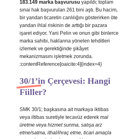
183.149 marka başvurusu
yapıldı; toplam
sınai hak başvuruları 261 bini aştı. Bu hacim,
bir yandan ticaretin canlılığını gösterirken öte
yandan ihlal riskinin de arttığı bir pazara
işaret ediyor. Yani Pelin ve onun gibi binlerce
marka sahibi, haklarına yönelen tehditleri
izlemek ve gerektiğinde şikâyet
mekanizmasını işletmek zorunda.
:contentReference[oaicite:4]{index=4}
30/1’in Çerçevesi: Hangi
Fiiller?
SMK 30/1; başkasına ait markaya iktibas
veya iltibas suretiyle tecavüz ederek
mal
üretme veya hizmet sunma, satışa arz
etme/satma, ithal/ihraç etme, ticari amaçla