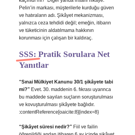
kaçırıldı mı?” Diğer yanda insani hikâye:
Pelin’in markası, müşterilerle kurduğu güven
ve hatıraların adı. Şikâyet mekanizması,
yalnızca ceza tehdidi değil; emeğin, itibarın
ve tüketicinin aldatılmama hakkının
korunması için çalışan bir kaldıraç.
SSS: Pratik Sorulara Net
Yanıtlar
“Sınai Mülkiyet Kanunu 30/1 şikâyete tabi
mi?”
Evet. 30. maddenin 6. fıkrası uyarınca
bu maddede sayılan suçların soruşturulması
ve kovuşturulması şikâyete bağlıdır.
:contentReference[oaicite:8]{index=8}
“Şikâyet süresi nedir?”
Fiil ve failin
öğrenildiği andan itibaren 6 ay içinde şikâyet