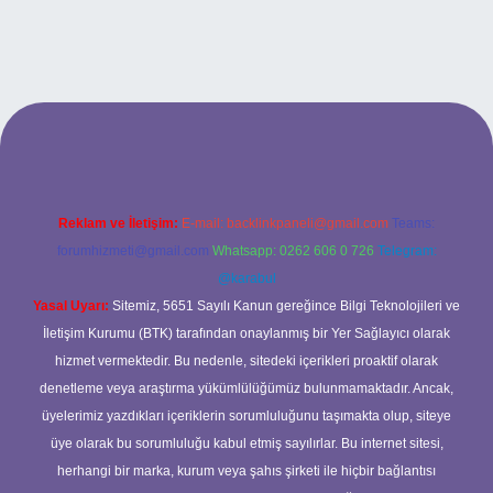
tesi
Reklam ve İletişim:
E-mail:
backlinkpaneli@gmail.com
Teams:
forumhizmeti@gmail.com
Whatsapp: 0262 606 0 726
Telegram:
@karabul
Yasal Uyarı:
Sitemiz, 5651 Sayılı Kanun gereğince Bilgi Teknolojileri ve
İletişim Kurumu (BTK) tarafından onaylanmış bir Yer Sağlayıcı olarak
hizmet vermektedir. Bu nedenle, sitedeki içerikleri proaktif olarak
denetleme veya araştırma yükümlülüğümüz bulunmamaktadır. Ancak,
üyelerimiz yazdıkları içeriklerin sorumluluğunu taşımakta olup, siteye
üye olarak bu sorumluluğu kabul etmiş sayılırlar. Bu internet sitesi,
herhangi bir marka, kurum veya şahıs şirketi ile hiçbir bağlantısı