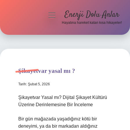
Enerji Dolu Anlar
menüyü
aç
Hayatına hareket katan kısa hikayeler!
Anasayfa
Gizlilik Politikası
Yasal Uyarı
Şikayetvar yasal mı ?
Hakkımızda
Tarih: Şubat 5, 2026
Şikayetvar Yasal mı? Dijital Şikayet Kültürü
Üzerine Derinlemesine Bir İnceleme
Bir gün mağazada yaşadığınız kötü bir
deneyimi, ya da bir markadan aldığınız