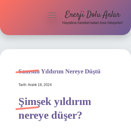
Enerji Dolu Anlar
menüyü
aç
Hayatına hareket katan kısa hikayeler!
Anasayfa
Gizlilik Politikası
Yasal Uyarı
Samsun Yıldırım Nereye Düştü
Hakkımızda
Tarih: Aralık 18, 2024
Şimşek yıldırım
nereye düşer?