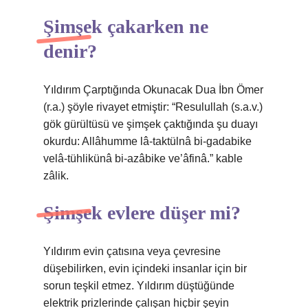
Şimşek çakarken ne
denir?
Yıldırım Çarptığında Okunacak Dua İbn Ömer
(r.a.) şöyle rivayet etmiştir: “Resulullah (s.a.v.)
gök gürültüsü ve şimşek çaktığında şu duayı
okurdu: Allâhumme lâ-taktülnâ bi-gadabike
velâ-tühlikünâ bi-azâbike ve’âfinâ.” kable
zâlik.
Şimşek evlere düşer mi?
Yıldırım evin çatısına veya çevresine
düşebilirken, evin içindeki insanlar için bir
sorun teşkil etmez. Yıldırım düştüğünde
elektrik prizlerinde çalışan hiçbir şeyin