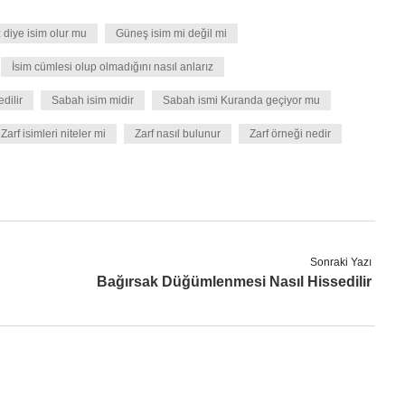
diye isim olur mu
Güneş isim mi değil mi
İsim cümlesi olup olmadığını nasıl anlarız
edilir
Sabah isim midir
Sabah ismi Kuranda geçiyor mu
Zarf isimleri niteler mi
Zarf nasıl bulunur
Zarf örneği nedir
Sonraki Yazı
Bağırsak Düğümlenmesi Nasıl Hissedilir