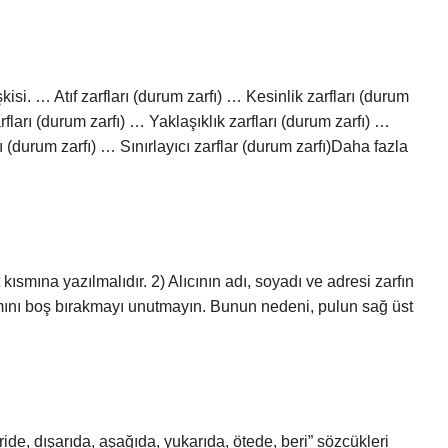
işkisi. … Atıf zarfları (durum zarfı) … Kesinlik zarfları (durum
rfları (durum zarfı) … Yaklaşıklık zarfları (durum zarfı) …
 (durum zarfı) … Sınırlayıcı zarflar (durum zarfı)Daha fazla
kısmına yazılmalıdır. 2) Alıcının adı, soyadı ve adresi zarfın
ısmını boş bırakmayı unutmayın. Bunun nedeni, pulun sağ üst
ride, dışarıda, aşağıda, yukarıda, ötede, beri” sözcükleri