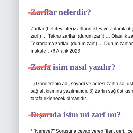
Zarflar nelerdir?
Zarflar (belirleyiciler)Zarfların işlev ve anlamla il
zarfı) … Tekrar zarfları (durum zarfı) … Olasılık za
Tekrarlama zarfları (durum zarfı) … Durum zarfları
makale…•6 Aralık 2023
Zarfa isim nasıl yazılır?
1) Gönderenin adı, soyadı ve adresi zarfın sol üst 
sağ alt kısmına yazılmalıdır. 3) Zarfın sağ üst k
tarafa eklenecek olmasıdır.
Dışarıda isim mi zarf mı?
* “Nereye?” Sorusuna cevap veren “ileri, geri, içe