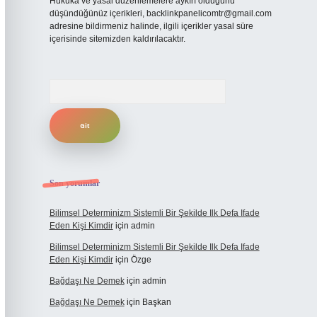
Hukuka ve yasal düzenlemelere aykırı olduğunu
düşündüğünüz içerikleri,
backlinkpanelicomtr@gmail.com
adresine bildirmeniz halinde, ilgili içerikler yasal süre
içerisinde sitemizden kaldırılacaktır.
Arama
Son yorumlar
Bilimsel Determinizm Sistemli Bir Şekilde Ilk Defa Ifade
Eden Kişi Kimdir
için
admin
Bilimsel Determinizm Sistemli Bir Şekilde Ilk Defa Ifade
Eden Kişi Kimdir
için
Özge
Bağdaşı Ne Demek
için
admin
Bağdaşı Ne Demek
için
Başkan