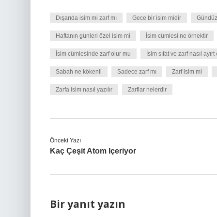
Dışarıda isim mi zarf mı
Gece bir isim midir
Gündüz 
Haftanın günleri özel isim mi
İsim cümlesi ne örnektir
İsim cümlesinde zarf olur mu
İsim sıfat ve zarf nasıl ayırt 
Sabah ne kökenli
Sadece zarf mı
Zarf isim mi
Zarfa isim nasıl yazılır
Zarflar nelerdir
Önceki Yazı
Kaç Çeşit Atom Içeriyor
Bir yanıt yazın