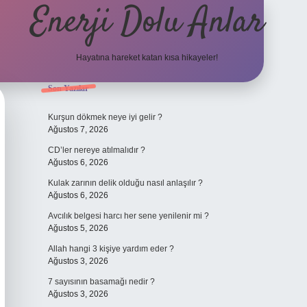
Enerji Dolu Anlar
Hayatına hareket katan kısa hikayeler!
Sidebar
Son Yazılar
ilbet bahis site
Kurşun dökmek neye iyi gelir ?
Ağustos 7, 2026
CD’ler nereye atılmalıdır ?
Ağustos 6, 2026
Kulak zarının delik olduğu nasıl anlaşılır ?
Ağustos 6, 2026
Avcılık belgesi harcı her sene yenilenir mi ?
Ağustos 5, 2026
Allah hangi 3 kişiye yardım eder ?
Ağustos 3, 2026
7 sayısının basamağı nedir ?
Ağustos 3, 2026