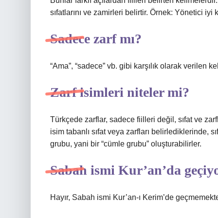
Bunlar farklı açılardan fiilleri belirten kelimelerdir. 
sıfatlarını ve zamirleri belirtir. Örnek: Yönetici iyi
Sadece zarf mı?
“Ama”, “sadece” vb. gibi karşılık olarak verilen kel
Zarf isimleri niteler mi?
Türkçede zarflar, sadece fiilleri değil, sıfat ve za
isim tabanlı sıfat veya zarfları belirlediklerinde, 
grubu, yani bir “cümle grubu” oluşturabilirler.
Sabah ismi Kur’an’da geçiy
Hayır, Sabah ismi Kur’an-ı Kerim’de geçmemekte