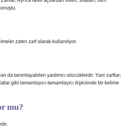
Zarflar; Ayrıca farklı açılardan fiilleri, sıfatları, isim
 konuştu.
imeler zaten zarf olarak kullanılıyor.
rfları da tanımlayabilen yardımcı sözcüklerdir. Yani zarflar;
sıfatlar gibi tamamlayıcı-tamamlayıcı ilişkisinde bir kelime
or mu?
dir.