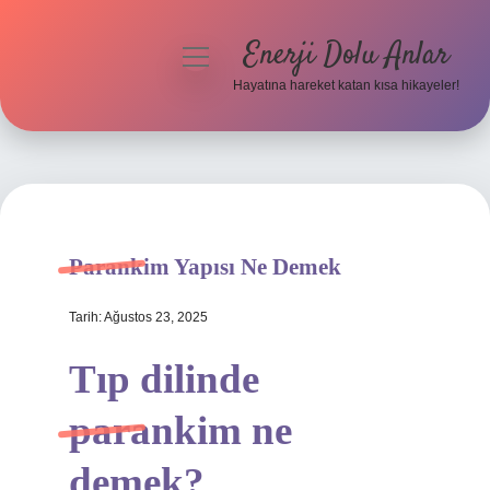
Enerji Dolu Anlar
menüyü
aç
Hayatına hareket katan kısa hikayeler!
Anasayfa
Gizlilik Politikası
Yasal Uyarı
Parankim Yapısı Ne Demek
Hakkımızda
Tarih: Ağustos 23, 2025
Tıp dilinde
parankim ne
demek?