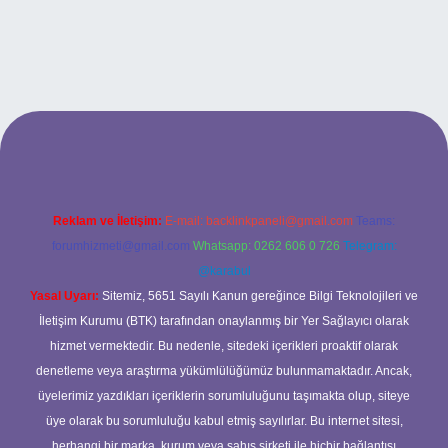
si
Reklam ve İletişim:
E-mail:
backlinkpaneli@gmail.com
Teams:
forumhizmeti@gmail.com
Whatsapp: 0262 606 0 726
Telegram:
@karabul
Yasal Uyarı:
Sitemiz, 5651 Sayılı Kanun gereğince Bilgi Teknolojileri ve
İletişim Kurumu (BTK) tarafından onaylanmış bir Yer Sağlayıcı olarak
hizmet vermektedir. Bu nedenle, sitedeki içerikleri proaktif olarak
denetleme veya araştırma yükümlülüğümüz bulunmamaktadır. Ancak,
üyelerimiz yazdıkları içeriklerin sorumluluğunu taşımakta olup, siteye
üye olarak bu sorumluluğu kabul etmiş sayılırlar. Bu internet sitesi,
herhangi bir marka, kurum veya şahıs şirketi ile hiçbir bağlantısı