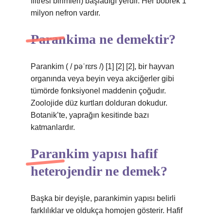
filtresi birimleri) başladığı yerdir. Her böbrek 1
milyon nefron vardır.
Parankima ne demektir?
Parankim ( / pəˈrɛrs /) [1] [2] [2], bir hayvan
organında veya beyin veya akciğerler gibi
tümörde fonksiyonel maddenin çoğudır.
Zoolojide düz kurtları dolduran dokudur.
Botanik’te, yaprağın kesitinde bazı
katmanlardır.
Parankim yapısı hafif
heterojendir ne demek?
Başka bir deyişle, parankimin yapısı belirli
farklılıklar ve oldukça homojen gösterir. Hafif