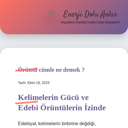
Enerji Dolu Anlar
menüyü
aç
Hayatına hareket katan kısa hikayeler!
Anasayfa
Gizlilik Politikası
Yasal Uyarı
Örüntü cümle ne demek ?
Hakkımızda
Tarih: Ekim 18, 2025
Kelimelerin Gücü ve
Edebi Örüntülerin İzinde
Edebiyat, kelimelerin birbirine değdiği,