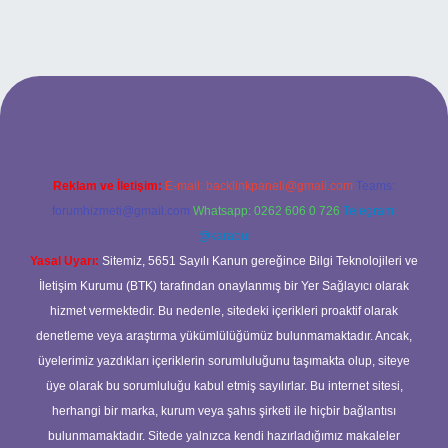
sitesi
Reklam ve İletişim:
E-mail:
backlinkpaneli@gmail.com
Teams:
forumhizmeti@gmail.com
Whatsapp: 0262 606 0 726
Telegram:
@karabul
Yasal Uyarı:
Sitemiz, 5651 Sayılı Kanun gereğince Bilgi Teknolojileri ve
İletişim Kurumu (BTK) tarafından onaylanmış bir Yer Sağlayıcı olarak
hizmet vermektedir. Bu nedenle, sitedeki içerikleri proaktif olarak
denetleme veya araştırma yükümlülüğümüz bulunmamaktadır. Ancak,
üyelerimiz yazdıkları içeriklerin sorumluluğunu taşımakta olup, siteye
üye olarak bu sorumluluğu kabul etmiş sayılırlar. Bu internet sitesi,
herhangi bir marka, kurum veya şahıs şirketi ile hiçbir bağlantısı
bulunmamaktadır. Sitede yalnızca kendi hazırladığımız makaleler