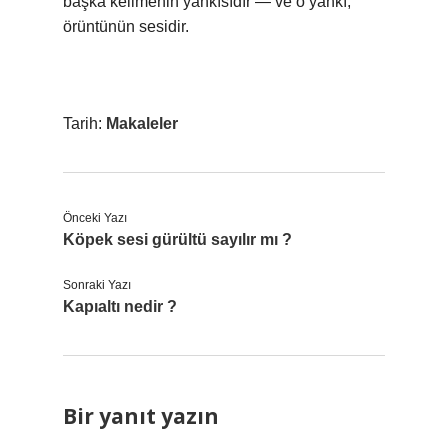
başka kelimenin yankısıdır — ve o yankı,
örüntünün sesidir.
Tarih:
Makaleler
Önceki Yazı
Köpek sesi gürültü sayılır mı ?
Sonraki Yazı
Kapıaltı nedir ?
Bir yanıt yazın