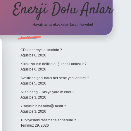
Enerji Dolu Anlar
Hayatına hareket katan kısa hikayeler!
Sidebar
Son Yazılar
ilbet bahis
CD’ler nereye atılmalıdır ?
Ağustos 6, 2026
Kulak zarının delik olduğu nasıl anlaşılır ?
Ağustos 6, 2026
Avcılık belgesi harcı her sene yenilenir mi ?
Ağustos 5, 2026
Allah hangi 3 kişiye yardım eder ?
Ağustos 3, 2026
7 sayısının basamağı nedir ?
Ağustos 3, 2026
Türkiye’deki rasathaneler nerede ?
Temmuz 29, 2026