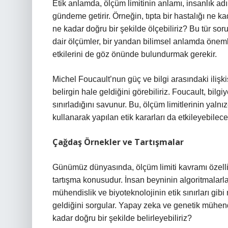
Etik anlamda, ölçüm limitinin anlamı, insanlık ad
gündeme getirir. Örneğin, tıpta bir hastalığı ne k
ne kadar doğru bir şekilde ölçebiliriz? Bu tür sorul
dair ölçümler, bir yandan bilimsel anlamda öneml
etkilerini de göz önünde bulundurmak gerekir.
Michel Foucault’nun güç ve bilgi arasındaki ilişk
belirgin hale geldiğini görebiliriz. Foucault, bilgi
sınırladığını savunur. Bu, ölçüm limitlerinin yalnız
kullanarak yapılan etik kararları da etkileyebileceğ
Çağdaş Örnekler ve Tartışmalar
Günümüz dünyasında, ölçüm limiti kavramı özellik
tartışma konusudur. İnsan beyninin algoritmalarla
mühendislik ve biyoteknolojinin etik sınırları gib
geldiğini sorgular. Yapay zeka ve genetik mühendisl
kadar doğru bir şekilde belirleyebiliriz?