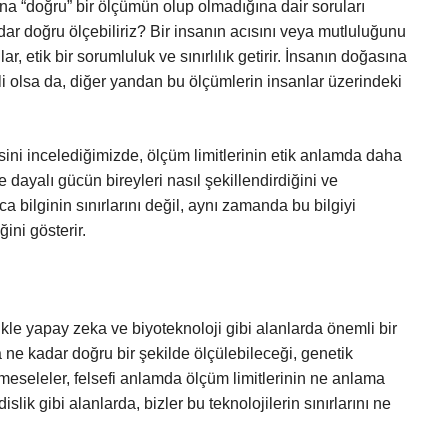
ına “doğru” bir ölçümün olup olmadığına dair soruları
adar doğru ölçebiliriz? Bir insanın acısını veya mutluluğunu
ar, etik bir sorumluluk ve sınırlılık getirir. İnsanın doğasına
i olsa da, diğer yandan bu ölçümlerin insanlar üzerindeki
isini incelediğimizde, ölçüm limitlerinin etik anlamda daha
ye dayalı gücün bireyleri nasıl şekillendirdiğini ve
ca bilginin sınırlarını değil, aynı zamanda bu bilgiyi
ini gösterir.
le yapay zeka ve biyoteknoloji gibi alanlarda önemli bir
 ne kadar doğru bir şekilde ölçülebileceği, genetik
i meseleler, felsefi anlamda ölçüm limitlerinin ne anlama
ik gibi alanlarda, bizler bu teknolojilerin sınırlarını ne