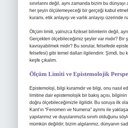
sınırlarını değil, aynı zamanda bizim bu dünyayı 
her şeyin ölçülemeyeceği bir gerçeği kabul etmek 
kuramı, etik anlayışı ve varlık anlayışı üzerinde na
Ölçüm limiti, yalnızca fiziksel bilimlerin değil, 
Gerçekten ölçebileceğimiz şeyler var mıdır? Bir 
kavrayabilmek midir? Bu sorular, felsefede epistemo
felsefesi) gibi temel dalları ilgilendirir. Şimdi, b
keşfe çıkalım.
Ölçüm Limiti ve Epistemolojik Perspe
Epistemoloji, bilgi kuramıdır ve bilgi, onu nasıl
limitine dair epistemolojik bir bakış açısı, bilgini
doğru ölçebileceğimizle ilgilidir. Bu soruya ilk 
Kant’ın “Fenomen ve Numena” ayrımı ile yaklaşabil
yapılarımız ve duyularımızla sınırlı olduğunu sö
mümkün değildir; bizim algılarımız, dünyanın sad