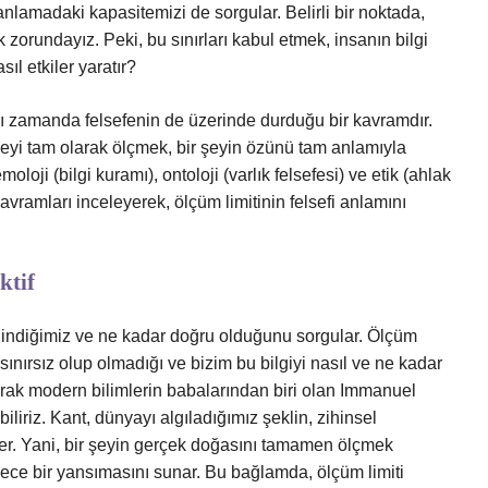
anlamadaki kapasitemizi de sorgular. Belirli bir noktada,
zorundayız. Peki, bu sınırları kabul etmek, insanın bilgi
sıl etkiler yaratır?
aynı zamanda felsefenin de üzerinde durduğu bir kavramdır.
şeyi tam olarak ölçmek, bir şeyin özünü tam anlamıyla
loji (bilgi kuramı), ontoloji (varlık felsefesi) ve etik (ahlak
u kavramları inceleyerek, ölçüm limitinin felsefi anlamını
ktif
 edindiğimiz ve ne kadar doğru olduğunu sorgular. Ölçüm
n sınırsız olup olmadığı ve bizim bu bilgiyi nasıl ve ne kadar
olarak modern bilimlerin babalarından biri olan Immanuel
iriz. Kant, dünyayı algıladığımız şeklin, zihinsel
yler. Yani, bir şeyin gerçek doğasını tamamen ölçmek
ece bir yansımasını sunar. Bu bağlamda, ölçüm limiti