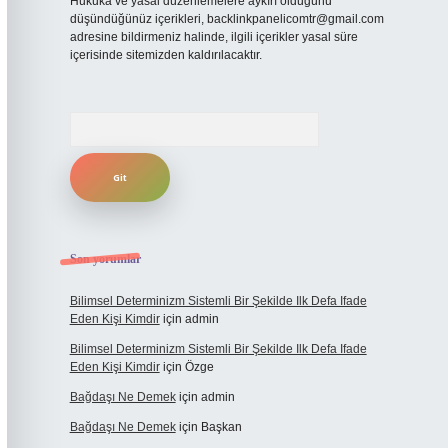
Hukuka ve yasal düzenlemelere aykırı olduğunu
düşündüğünüz içerikleri,
backlinkpanelicomtr@gmail.com
adresine bildirmeniz halinde, ilgili içerikler yasal süre
içerisinde sitemizden kaldırılacaktır.
Arama
Son yorumlar
Bilimsel Determinizm Sistemli Bir Şekilde Ilk Defa Ifade
Eden Kişi Kimdir
için
admin
Bilimsel Determinizm Sistemli Bir Şekilde Ilk Defa Ifade
Eden Kişi Kimdir
için
Özge
Bağdaşı Ne Demek
için
admin
Bağdaşı Ne Demek
için
Başkan