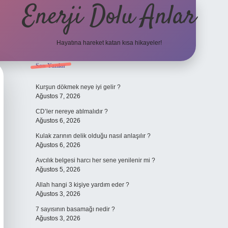
Enerji Dolu Anlar
Hayatına hareket katan kısa hikayeler!
Sidebar
Son Yazılar
ilbet bahis sitesi
Kurşun dökmek neye iyi gelir ?
Ağustos 7, 2026
CD’ler nereye atılmalıdır ?
Ağustos 6, 2026
Kulak zarının delik olduğu nasıl anlaşılır ?
Ağustos 6, 2026
Avcılık belgesi harcı her sene yenilenir mi ?
Ağustos 5, 2026
Allah hangi 3 kişiye yardım eder ?
Ağustos 3, 2026
7 sayısının basamağı nedir ?
Ağustos 3, 2026