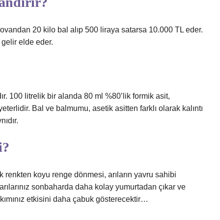
andırır?
 kovandan 20 kilo bal alıp 500 liraya satarsa ​​10.000 TL eder.
gelir elde eder.
. 100 litrelik bir alanda 80 ml %80’lik formik asit,
erlidir. Bal ve balmumu, asetik asitten farklı olarak kalıntı
nıdır.
i?
 renkten koyu renge dönmesi, arıların yavru sahibi
, arılarınız sonbaharda daha kolay yumurtadan çıkar ve
akımınız etkisini daha çabuk gösterecektir…