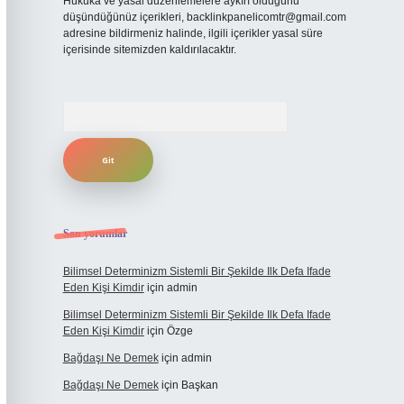
Hukuka ve yasal düzenlemelere aykırı olduğunu
düşündüğünüz içerikleri,
backlinkpanelicomtr@gmail.com
adresine bildirmeniz halinde, ilgili içerikler yasal süre
içerisinde sitemizden kaldırılacaktır.
Arama
Son yorumlar
Bilimsel Determinizm Sistemli Bir Şekilde Ilk Defa Ifade
Eden Kişi Kimdir
için
admin
Bilimsel Determinizm Sistemli Bir Şekilde Ilk Defa Ifade
Eden Kişi Kimdir
için
Özge
Bağdaşı Ne Demek
için
admin
Bağdaşı Ne Demek
için
Başkan