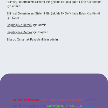
Bilimsel Determinizm Sistemli Bir Şekilde Ilk Defa Ifade Eden Kişi Kimdir
için
admin
Bilimsel Determinizm Sistemli Bir Şekilde Ilk Defa Ifade Eden Kişi Kimdir
için
Özge
Bağdaşı Ne Demek
için
admin
Bağdaşı Ne Demek
için
Başkan
Bilardo Oynamak Faydalı Mı
için
admin
tesi
Reklam ve İletişim:
E-mail:
backlinkpaneli@gmail.com
Teams:
forumhizmeti@gmail.com
Whatsapp: 0262 606 0 726
Telegram: