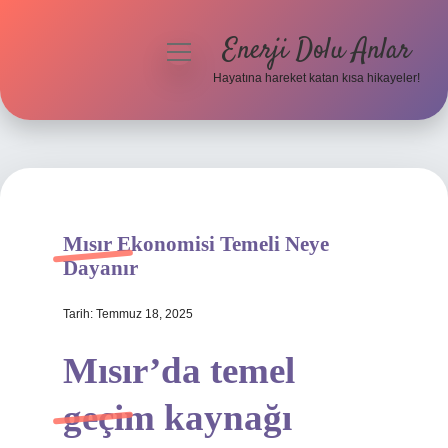
Enerji Dolu Anlar
menüyü
aç
Hayatına hareket katan kısa hikayeler!
Anasayfa
Gizlilik Politikası
Yasal Uyarı
Mısır Ekonomisi Temeli Neye
Hakkımızda
Dayanır
Tarih: Temmuz 18, 2025
Mısır’da temel
geçim kaynağı