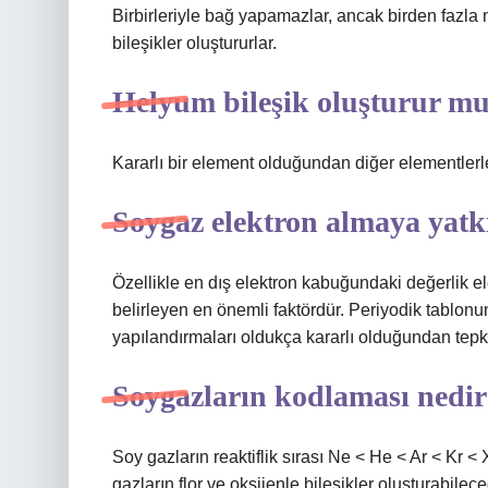
Birbirleriyle bağ yapamazlar, ancak birden fazla me
bileşikler oluştururlar.
Helyum bileşik oluşturur m
Kararlı bir element olduğundan diğer elementlerl
Soygaz elektron almaya yatk
Özellikle en dış elektron kabuğundaki değerlik ele
belirleyen en önemli faktördür. Periyodik tablon
yapılandırmaları oldukça kararlı olduğundan tepki
Soygazların kodlaması nedi
Soy gazların reaktiflik sırası Ne < He < Ar < Kr <
gazların flor ve oksijenle bileşikler oluşturabilec