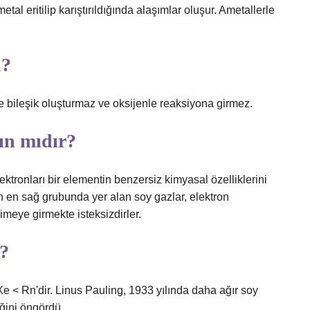
tal eritilip karıştırıldığında alaşımlar oluşur. Ametallerle
u?
e bileşik oluşturmaz ve oksijenle reaksiyona girmez.
ın mıdır?
ktronları bir elementin benzersiz kimyasal özelliklerini
un en sağ grubunda yer alan soy gazlar, elektron
meye girmekte isteksizdirler.
r?
 Xe < Rn'dir. Linus Pauling, 1933 yılında daha ağır soy
eğini öngördü.