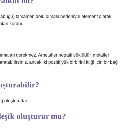
yatkın mı?
s kabuğu) tamamen dolu olması nedeniyle element olarak
ları zordur.
urmaları gerekmez. Ametaller negatif yüklüdür, metaller
tabilirsiniz, ancak iki pozitif yük birbirini ittiği için bir bağ
uşturabilir?
ğ oluştururlar.
leşik oluşturur mu?