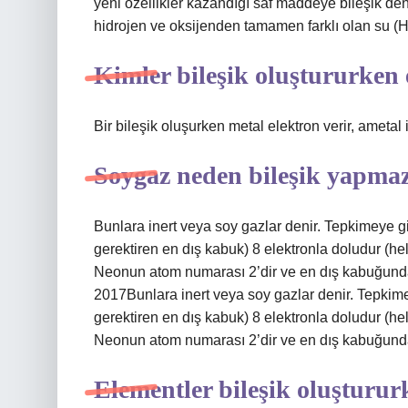
yeni özellikler kazandığı saf maddeye bileşik denir
hidrojen ve oksijenden tamamen farklı olan su (H2
Kimler bileşik oluştururken 
Bir bileşik oluşurken metal elektron verir, ametal i
Soygaz neden bileşik yapma
Bunlara inert veya soy gazlar denir. Tepkimeye gir
gerektiren en dış kabuk) 8 elektronla doludur (hel
Neonun atom numarası 2’dir ve en dış kabuğunda 
2017Bunlara inert veya soy gazlar denir. Tepkimey
gerektiren en dış kabuk) 8 elektronla doludur (hel
Neonun atom numarası 2’dir ve en dış kabuğunda o
Elementler bileşik oluşturur