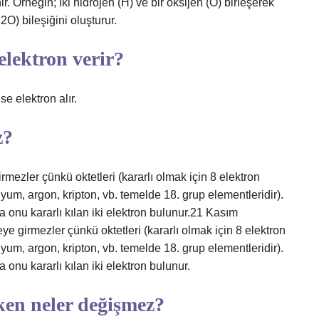
. Örneğin; İki hidrojen (H) ve bir oksijen (O) birleşerek
O) bileşiğini oluşturur.
elektron verir?
se elektron alır.
z?
mezler çünkü oktetleri (kararlı olmak için 8 elektron
yum, argon, kripton, vb. temelde 18. grup elementleridir).
onu kararlı kılan iki elektron bulunur.21 Kasım
e girmezler çünkü oktetleri (kararlı olmak için 8 elektron
yum, argon, kripton, vb. temelde 18. grup elementleridir).
nu kararlı kılan iki elektron bulunur.
ken neler değişmez?