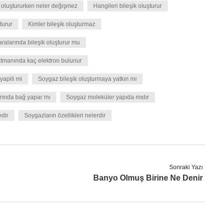
k oluştururken neler değişmez
Hangileri bileşik oluşturur
turur
Kimler bileşik oluşturmaz
aralarında bileşik oluşturur mu
atmanında kaç elektron bulunur
yapili mi
Soygaz bileşik oluşturmaya yatkın mı
rında bağ yapar mı
Soygaz moleküler yapıda mıdır
dir
Soygazların özellikleri nelerdir
Sonraki Yazı
Banyo Olmuş Birine Ne Denir