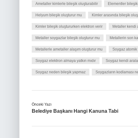
Ametaller kimlerle bileşik oluşturabilir
Elementler bileşi
Helyum bileşik oluşturur mu
Kimler arasında bileşik oluş
Kimler bileşik oluştururken elektron verir
Metaller kendi 
Metaller soygazlar bileşik oluşturur mu
Metallerin son k
Metallerle ametaller alaşım oluşturur mu
Soygaz atomik 
Soygaz elektron almaya yatkın mıdır
Soygaz kendi arala
Soygaz neden bileşik yapmaz
Soygazların kodlaması ne
Önceki Yazı
Belediye Başkanı Hangi Kanuna Tabi