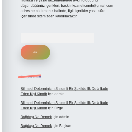
Hukuka ve yasal düzenlemelere aykırı olduğunu
düşündüğünüz içerikleri,
backlinkpanelicomtr@gmail.com
adresine bildirmeniz halinde, ilgili içerikler yasal süre
içerisinde sitemizden kaldırılacaktır.
Arama
Son yorumlar
Bilimsel Determinizm Sistemli Bir Şekilde Ilk Defa Ifade
Eden Kişi Kimdir
için
admin
Bilimsel Determinizm Sistemli Bir Şekilde Ilk Defa Ifade
Eden Kişi Kimdir
için
Özge
Bağdaşı Ne Demek
için
admin
Bağdaşı Ne Demek
için
Başkan