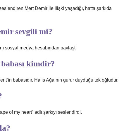
slendiren Mert Demir ile ilişki yaşadığı, hatta şarkıda
mir sevgili mi?
rını sosyal medya hesabından paylaştı
n babası kimdir?
rit’in babasıdır. Halis Ağa’nın gurur duyduğu tek oğludur.
?
pe of my heart” adlı şarkıyı seslendirdi.
da?