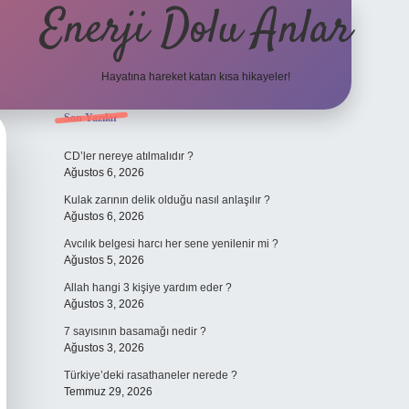
Enerji Dolu Anlar
Hayatına hareket katan kısa hikayeler!
Sidebar
Son Yazılar
ilbet bahis sitesi
CD’ler nereye atılmalıdır ?
Ağustos 6, 2026
Kulak zarının delik olduğu nasıl anlaşılır ?
Ağustos 6, 2026
Avcılık belgesi harcı her sene yenilenir mi ?
Ağustos 5, 2026
Allah hangi 3 kişiye yardım eder ?
Ağustos 3, 2026
7 sayısının basamağı nedir ?
Ağustos 3, 2026
Türkiye’deki rasathaneler nerede ?
Temmuz 29, 2026