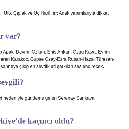
Ufo, Çıplak ve Üç Harfliler: Adak yapımlarıyla dikkat
r var?
p Apak, Devrim Özkan, Enis Arıkan, Özgü Kaya, Evrim
 Ceren Karakoç, Gupse Özay-Esra Ruşan-Hazal Türesan-
ahneye çıkıp en sevdikleri şarkıları seslendirecek.
evgili?
işki nedeniyle gündeme gelen Serenay Sarıkaya,
kiye’de kaçıncı oldu?