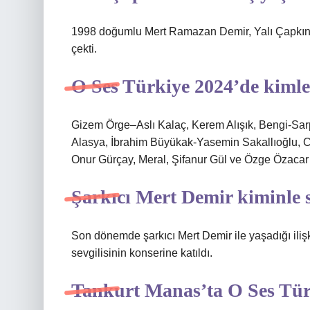
1998 doğumlu Mert Ramazan Demir, Yalı Çapkını, 
çekti.
O Ses Türkiye 2024’de kimle
Gizem Örge–Aslı Kalaç, Kerem Alışık, Bengi-Sar
Alasya, İbrahim Büyükak-Yasemin Sakallıoğlu,
Onur Gürçay, Meral, Şifanur Gül ve Özge Özacar s
Şarkıcı Mert Demir kiminle s
Son dönemde şarkıcı Mert Demir ile yaşadığı il
sevgilisinin konserine katıldı.
Tankurt Manas’ta O Ses Tür