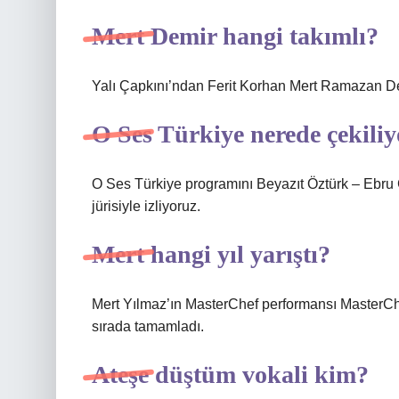
Mert Demir hangi takımlı?
Yalı Çapkını’ndan Ferit Korhan Mert Ramazan De
O Ses Türkiye nerede çekili
O Ses Türkiye programını Beyazıt Öztürk – Ebr
jürisiyle izliyoruz.
Mert hangi yıl yarıştı?
Mert Yılmaz’ın MasterChef performansı MasterCh
sırada tamamladı.
Ateşe düştüm vokali kim?