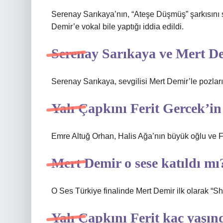
Serenay Sarıkaya’nın, “Ateşe Düşmüş” şarkısını se
Demir’e vokal bile yaptığı iddia edildi.
Serenay Sarıkaya ve Mert De
Serenay Sarıkaya, sevgilisi Mert Demir’le pozla
Yalı Çapkını Ferit Gercek’i
Emre Altuğ Orhan, Halis Ağa’nın büyük oğlu ve Fe
Mert Demir o sese katıldı mı
O Ses Türkiye finalinde Mert Demir ilk olarak “Sha
Yalı Çapkını Ferit kaç yaşın