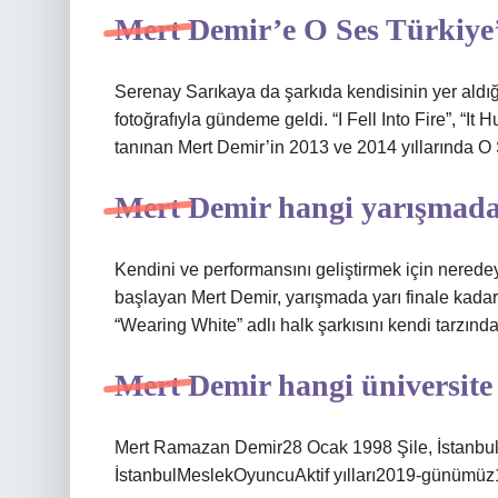
Mert Demir’e O Ses Türkiye’
Serenay Sarıkaya da şarkıda kendisinin yer aldığ
fotoğrafıyla gündeme geldi. “I Fell Into Fire”, “It 
tanınan Mert Demir’in 2013 ve 2014 yıllarında O Se
Mert Demir hangi yarışmada
Kendini ve performansını geliştirmek için nere
başlayan Mert Demir, yarışmada yarı finale kada
“Wearing White” adlı halk şarkısını kendi tarzın
Mert Demir hangi üniversit
Mert Ramazan Demir28 Ocak 1998 Şile, İstanbul
İstanbulMeslekOyuncuAktif yılları2019-günümüz