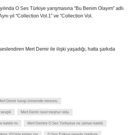
yılında O Ses Türkiye yarışmasına “Bu Benim Olayım” adlı
Aynı yıl “Collection Vol.1” ve “Collection Vol.
slendiren Mert Demir ile ilişki yaşadığı, hatta şarkıda
ert Demir hangi üniversite mezunu
sevgili
Mert Demir nasıl meşhur oldu
e katıldı mı
Mert Demire O Ses Türkiyeye ne zaman katıldı
rkiye 2024de kimler var
O Ses Türkiye nerede çekiliyor