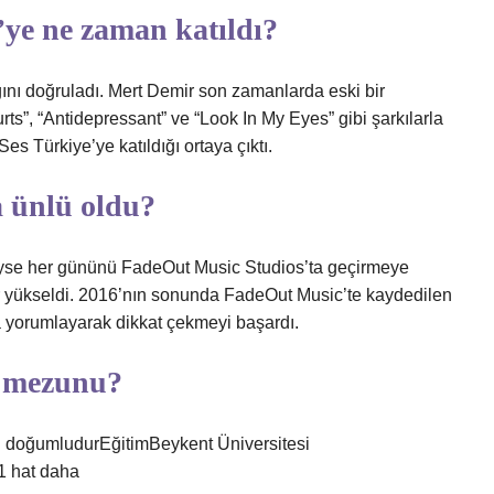
ye ne zaman katıldı?
ını doğruladı. Mert Demir son zamanlarda eski bir
Hurts”, “Antidepressant” ve “Look In My Eyes” gibi şarkılarla
s Türkiye’ye katıldığı ortaya çıktı.
 ünlü oldu?
deyse her gününü FadeOut Music Studios’ta geçirmeye
r yükseldi. 2016’nın sonunda FadeOut Music’te kaydedilen
da yorumlayarak dikkat çekmeyi başardı.
e mezunu?
 doğumludurEğitimBeykent Üniversitesi
1 hat daha