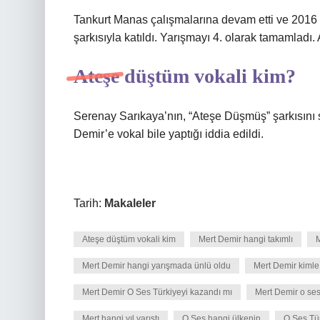
Tankurt Manas çalışmalarına devam etti ve 2016 
şarkısıyla katıldı. Yarışmayı 4. olarak tamamladı. 
Ateşe düştüm vokali kim?
Serenay Sarıkaya’nın, “Ateşe Düşmüş” şarkısını se
Demir’e vokal bile yaptığı iddia edildi.
Tarih:
Makaleler
Ateşe düştüm vokali kim
Mert Demir hangi takımlı
M
Mert Demir hangi yarışmada ünlü oldu
Mert Demir kimle 
Mert Demir O Ses Türkiyeyi kazandı mı
Mert Demir o ses
Mert hangi yıl yarıştı
O Ses hangi ülkenin
O Ses Tü