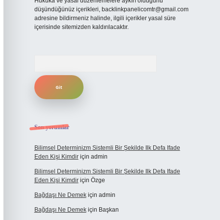
Hukuka ve yasal düzenlemelere aykırı olduğunu
düşündüğünüz içerikleri,
backlinkpanelicomtr@gmail.com
adresine bildirmeniz halinde, ilgili içerikler yasal süre
içerisinde sitemizden kaldırılacaktır.
Arama
Son yorumlar
Bilimsel Determinizm Sistemli Bir Şekilde Ilk Defa Ifade
Eden Kişi Kimdir
için
admin
Bilimsel Determinizm Sistemli Bir Şekilde Ilk Defa Ifade
Eden Kişi Kimdir
için
Özge
Bağdaşı Ne Demek
için
admin
Bağdaşı Ne Demek
için
Başkan