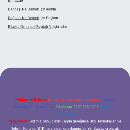
için
Özge
Bağdaşı Ne Demek
için
admin
Bağdaşı Ne Demek
için
Başkan
Bilardo Oynamak Faydalı Mı
için
admin
si
Reklam ve İletişim:
E-mail:
backlinkpaneli@gmail.com
Teams:
forumhizmeti@gmail.com
Whatsapp: 0262 606 0 726
Telegram:
@karabul
Yasal Uyarı:
Sitemiz, 5651 Sayılı Kanun gereğince Bilgi Teknolojileri ve
İletişim Kurumu (BTK) tarafından onaylanmış bir Yer Sağlayıcı olarak