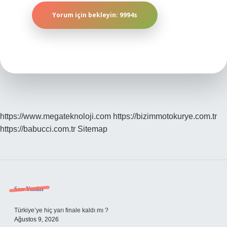
https://www.megateknoloji.com
https://bizimmotokurye.com.tr
https://babucci.com.tr
Sitemap
Sidebar
Son Yazılar
Türkiye’ye hiç yarı finale kaldı mı ?
Ağustos 9, 2026