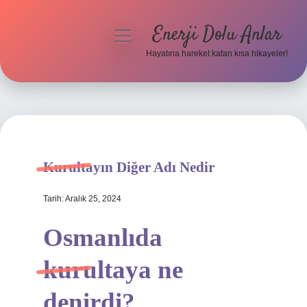
Enerji Dolu Anlar
menüyü
aç
Hayatına hareket katan kısa hikayeler!
Anasayfa
Gizlilik Politikası
Yasal Uyarı
Kurultayın Diğer Adı Nedir
Hakkımızda
Tarih: Aralık 25, 2024
Osmanlıda
kurultaya ne
denirdi?