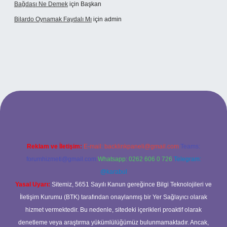
Bağdaşı Ne Demek
için
Başkan
Bilardo Oynamak Faydalı Mı
için
admin
et bahis sitesi
Reklam ve İletişim:
E-mail:
backlinkpaneli@gmail.com
Teams:
forumhizmeti@gmail.com
Whatsapp: 0262 606 0 726
Telegram:
@karabul
Yasal Uyarı:
Sitemiz, 5651 Sayılı Kanun gereğince Bilgi Teknolojileri ve
İletişim Kurumu (BTK) tarafından onaylanmış bir Yer Sağlayıcı olarak
hizmet vermektedir. Bu nedenle, sitedeki içerikleri proaktif olarak
denetleme veya araştırma yükümlülüğümüz bulunmamaktadır. Ancak,