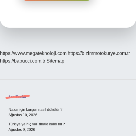
https://www.megateknoloji.com
https://bizimmotokurye.com.tr
https://babucci.com.tr
Sitemap
Sidebar
Son Yazılar
Nazar için kurşun nasıl dökülür ?
Ağustos 10, 2026
Türkiye’ye hiç yarı finale kaldı mı ?
Ağustos 9, 2026