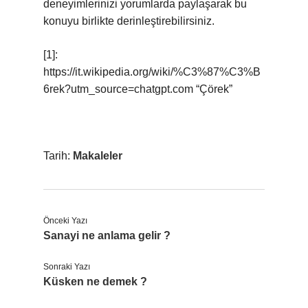
deneyimlerinizi yorumlarda paylaşarak bu
konuyu birlikte derinleştirebilirsiniz.
[1]:
https://it.wikipedia.org/wiki/%C3%87%C3%B
6rek?utm_source=chatgpt.com “Çörek”
Tarih:
Makaleler
Önceki Yazı
Sanayi ne anlama gelir ?
Sonraki Yazı
Küsken ne demek ?