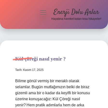
Enerji Dolu Anlar
menüyü
aç
Hayatına hareket katan kısa hikayeler!
Anasayfa
Gizlilik Politikası
Yasal Uyarı
Kül çöreği nasıl yenir ?
Hakkımızda
Tarih: Kasım 17, 2025
Bilime gönül vermiş bir meraklı olarak
selamlar. Bugün mutfağımızın belki de biraz
gizemli ama bir o kadar da keyifli bir konusu
üzerine konuşacağız: Kül Çöreği nasıl
yenir? Hem pratik adımlarla hem de arka