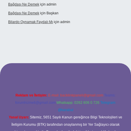
Bağdaşı Ne Demek
için
admin
Bağdaşı Ne Demek
için
Başkan
Bilardo Oynamak Faydalı Mı
için
admin
itesi
Reklam ve İletişim:
E-mail:
backlinkpaneli@gmail.com
Teams:
forumhizmeti@gmail.com
Whatsapp: 0262 606 0 726
Telegram:
@karabul
Yasal Uyarı:
Sitemiz, 5651 Sayılı Kanun gereğince Bilgi Teknolojileri ve
İletişim Kurumu (BTK) tarafından onaylanmış bir Yer Sağlayıcı olarak