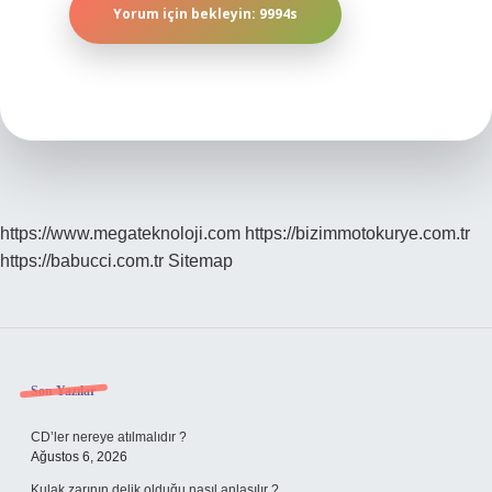
https://www.megateknoloji.com
https://bizimmotokurye.com.tr
https://babucci.com.tr
Sitemap
Sidebar
Son Yazılar
CD’ler nereye atılmalıdır ?
Ağustos 6, 2026
Kulak zarının delik olduğu nasıl anlaşılır ?