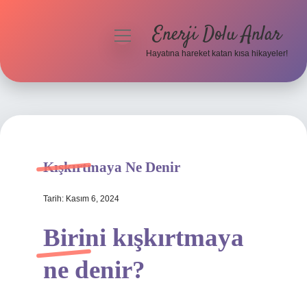
Enerji Dolu Anlar
menüyü
aç
Hayatına hareket katan kısa hikayeler!
Anasayfa
Gizlilik Politikası
Yasal Uyarı
Kışkırtmaya Ne Denir
Hakkımızda
Tarih: Kasım 6, 2024
Birini kışkırtmaya
ne denir?