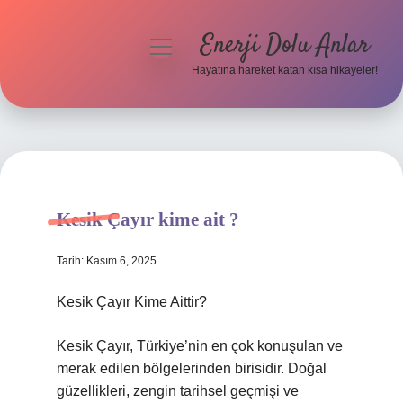
Enerji Dolu Anlar
menüyü
aç
Hayatına hareket katan kısa hikayeler!
Anasayfa
Gizlilik Politikası
Yasal Uyarı
Kesik Çayır kime ait ?
Hakkımızda
Tarih: Kasım 6, 2025
Kesik Çayır Kime Aittir?
Kesik Çayır, Türkiye’nin en çok konuşulan ve
merak edilen bölgelerinden birisidir. Doğal
güzellikleri, zengin tarihsel geçmişi ve