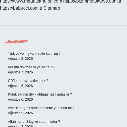
https://www.megateknoloji.com
https://bizimmotokurye.com.tr
https://babucci.com.tr
Sitemap
Sidebar
Son Yazılar
Türkiye’ye hiç yarı finale kaldı mı ?
Ağustos 9, 2026
Kurşun dökmek neye iyi gelir ?
Ağustos 7, 2026
CD’ler nereye atılmalıdır ?
Ağustos 6, 2026
Kulak zarının delik olduğu nasıl anlaşılır ?
Ağustos 6, 2026
Avcılık belgesi harcı her sene yenilenir mi ?
Ağustos 5, 2026
Allah hangi 3 kişiye yardım eder ?
Ağustos 3, 2026