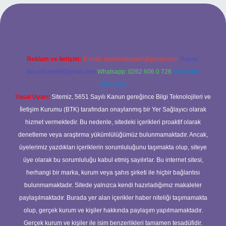
 sitesi
Reklam ve İletişim:
E-mail:
backlinkpaneli@gmail.com
Teams:
forumhizmeti@gmail.com
Whatsapp: 0262 606 0 726
Telegram:
@karabul
Yasal Uyarı:
Sitemiz, 5651 Sayılı Kanun gereğince Bilgi Teknolojileri ve
İletişim Kurumu (BTK) tarafından onaylanmış bir Yer Sağlayıcı olarak
hizmet vermektedir. Bu nedenle, sitedeki içerikleri proaktif olarak
denetleme veya araştırma yükümlülüğümüz bulunmamaktadır. Ancak,
üyelerimiz yazdıkları içeriklerin sorumluluğunu taşımakta olup, siteye
üye olarak bu sorumluluğu kabul etmiş sayılırlar. Bu internet sitesi,
herhangi bir marka, kurum veya şahıs şirketi ile hiçbir bağlantısı
bulunmamaktadır. Sitede yalnızca kendi hazırladığımız makaleler
paylaşılmaktadır. Burada yer alan içerikler haber niteliği taşımamakta
olup, gerçek kurum ve kişiler hakkında paylaşım yapılmamaktadır.
Gerçek kurum ve kişiler ile isim benzerlikleri tamamen tesadüfidir.