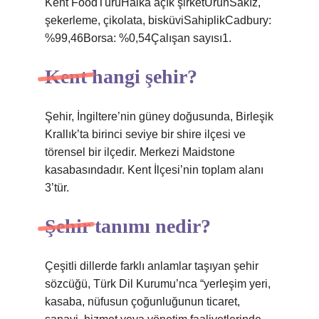
Kent FoodTürüHalka açık şirketÜrünSakız,
şekerleme, çikolata, bisküviSahiplikCadbury:
%99,46Borsa: %0,54Çalışan sayısı1.
Kent hangi şehir?
Şehir, İngiltere’nin güney doğusunda, Birleşik
Krallık’ta birinci seviye bir shire ilçesi ve
törensel bir ilçedir. Merkezi Maidstone
kasabasındadır. Kent İlçesi’nin toplam alanı
3’tür.
Şehir tanımı nedir?
Çeşitli dillerde farklı anlamlar taşıyan şehir
sözcüğü, Türk Dil Kurumu’nca “yerleşim yeri,
kasaba, nüfusun çoğunluğunun ticaret,