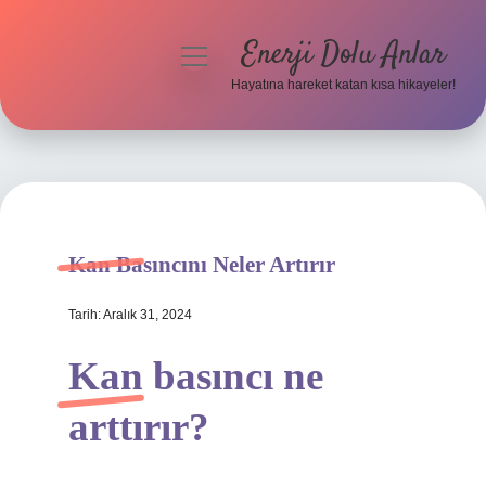
Enerji Dolu Anlar
menüyü
aç
Hayatına hareket katan kısa hikayeler!
Anasayfa
Gizlilik Politikası
Yasal Uyarı
Kan Basıncını Neler Artırır
Hakkımızda
Tarih: Aralık 31, 2024
Kan basıncı ne
arttırır?