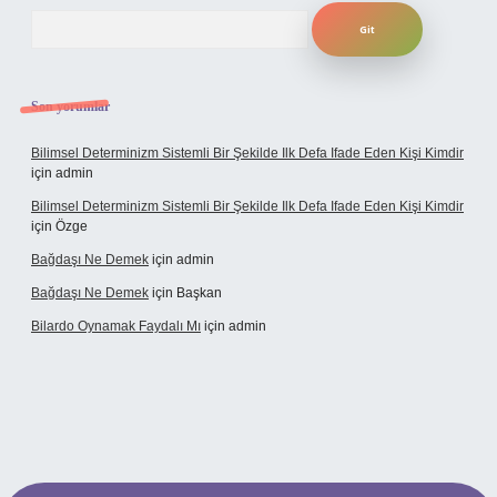
Arama
Son yorumlar
Bilimsel Determinizm Sistemli Bir Şekilde Ilk Defa Ifade Eden Kişi Kimdir
için
admin
Bilimsel Determinizm Sistemli Bir Şekilde Ilk Defa Ifade Eden Kişi Kimdir
için
Özge
Bağdaşı Ne Demek
için
admin
Bağdaşı Ne Demek
için
Başkan
Bilardo Oynamak Faydalı Mı
için
admin
tesi