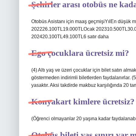
Şehirler arası otobüs ne kad
Otobüs Asistanı için maaş geçmişiYılEn düşü
202226.100TL19.000TLOcak 202310.500TL30
202420.100TL49.100TL6 satır daha
Ego çocuklara ücretsiz mi?
(4) Altı yaş ve üzeri çocuklar için bilet satın alma
göstermeden indirimli biletlerden faydalanırlar. 
yasaktır. Aksi takdirde makbuz karşılığında 20 tam 
Konyakart kimlere ücretsiz?
(Öğrenci olmayanlar 20 yaşına kadar faydalanabili
Otobüs bileti yaş sınırı var 