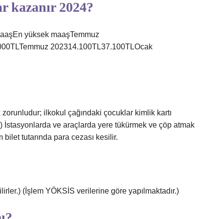
ar kazanır 2024?
k maaşEn yüksek maaşTemmuz
.000TLTemmuz 202314.100TL37.100TLOcak
k zorunludur; ilkokul çağındaki çocuklar kimlik kartı
(5) İstasyonlarda ve araçlarda yere tükürmek ve çöp atmak
bilet tutarında para cezası kesilir.
rler.) (İşlem YÖKSİS verilerine göre yapılmaktadır.)
mı?