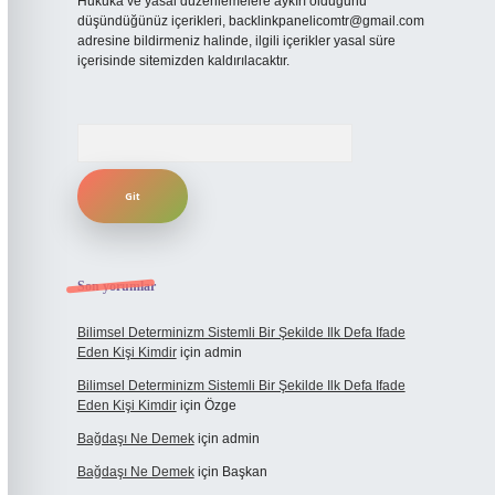
Hukuka ve yasal düzenlemelere aykırı olduğunu
düşündüğünüz içerikleri,
backlinkpanelicomtr@gmail.com
adresine bildirmeniz halinde, ilgili içerikler yasal süre
içerisinde sitemizden kaldırılacaktır.
Arama
Son yorumlar
Bilimsel Determinizm Sistemli Bir Şekilde Ilk Defa Ifade
Eden Kişi Kimdir
için
admin
Bilimsel Determinizm Sistemli Bir Şekilde Ilk Defa Ifade
Eden Kişi Kimdir
için
Özge
Bağdaşı Ne Demek
için
admin
Bağdaşı Ne Demek
için
Başkan