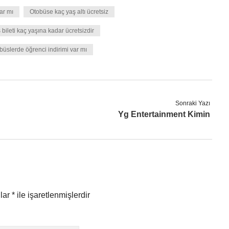
var mı
Otobüse kaç yaş altı ücretsiz
 bileti kaç yaşına kadar ücretsizdir
büslerde öğrenci indirimi var mı
Sonraki Yazı
Yg Entertainment Kimin
nlar
*
ile işaretlenmişlerdir