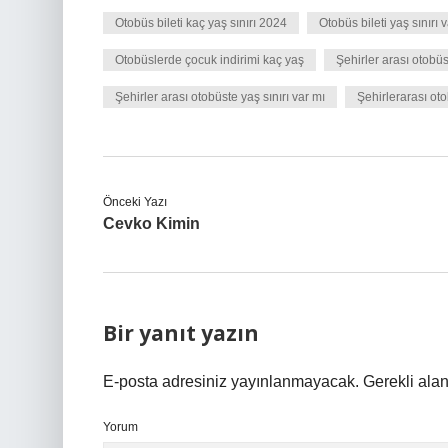
Otobüs bileti kaç yaş sınırı 2024
Otobüs bileti yaş sınırı 
Otobüslerde çocuk indirimi kaç yaş
Şehirler arası otobüs
Şehirler arası otobüste yaş sınırı var mı
Şehirlerarası oto
Önceki Yazı
Cevko Kimin
Bir yanıt yazın
E-posta adresiniz yayınlanmayacak.
Gerekli ala
Yorum