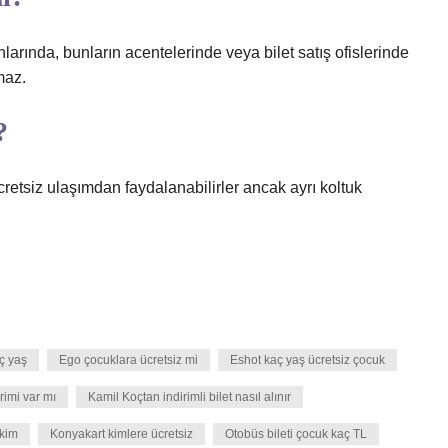
nlarında, bunların acentelerinde veya bilet satış ofislerinde
maz.
?
cretsiz ulaşımdan faydalanabilirler ancak ayrı koltuk
ç yaş
Ego çocuklara ücretsiz mi
Eshot kaç yaş ücretsiz çocuk
rimi var mı
Kamil Koçtan indirimli bilet nasıl alınır
 kim
Konyakart kimlere ücretsiz
Otobüs bileti çocuk kaç TL