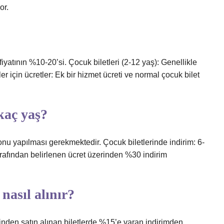
or.
 fiyatının %10-20’si. Çocuk biletleri (2-12 yaş): Genellikle
ler için ücretler: Ek bir hizmet ücreti ve normal çocuk bilet
kaç yaş?
yonu yapılması gerekmektedir. Çocuk biletlerinde indirim: 6-
arafından belirlenen ücret üzerinden %30 indirim
nasıl alınır?
nden satın alınan biletlerde %15’e varan indirimden