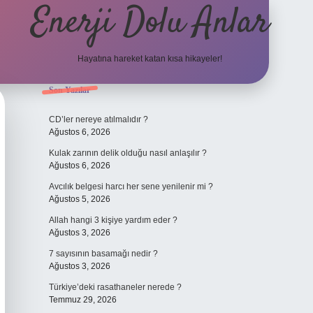
Enerji Dolu Anlar
Hayatına hareket katan kısa hikayeler!
Sidebar
Son Yazılar
ilbet bahis sitesi
CD’ler nereye atılmalıdır ?
Ağustos 6, 2026
Kulak zarının delik olduğu nasıl anlaşılır ?
Ağustos 6, 2026
Avcılık belgesi harcı her sene yenilenir mi ?
Ağustos 5, 2026
Allah hangi 3 kişiye yardım eder ?
Ağustos 3, 2026
7 sayısının basamağı nedir ?
Ağustos 3, 2026
Türkiye’deki rasathaneler nerede ?
Temmuz 29, 2026