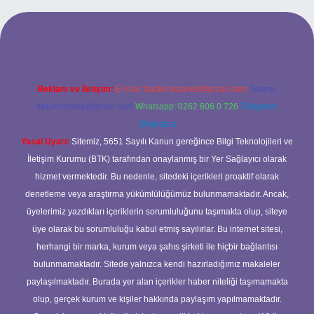
esi
Reklam ve İletişim:
E-mail:
backlinkpaneli@gmail.com
Teams:
forumhizmeti@gmail.com
Whatsapp: 0262 606 0 726
Telegram:
@karabul
Yasal Uyarı:
Sitemiz, 5651 Sayılı Kanun gereğince Bilgi Teknolojileri ve
İletişim Kurumu (BTK) tarafından onaylanmış bir Yer Sağlayıcı olarak
hizmet vermektedir. Bu nedenle, sitedeki içerikleri proaktif olarak
denetleme veya araştırma yükümlülüğümüz bulunmamaktadır. Ancak,
üyelerimiz yazdıkları içeriklerin sorumluluğunu taşımakta olup, siteye
üye olarak bu sorumluluğu kabul etmiş sayılırlar. Bu internet sitesi,
herhangi bir marka, kurum veya şahıs şirketi ile hiçbir bağlantısı
bulunmamaktadır. Sitede yalnızca kendi hazırladığımız makaleler
paylaşılmaktadır. Burada yer alan içerikler haber niteliği taşımamakta
olup, gerçek kurum ve kişiler hakkında paylaşım yapılmamaktadır.