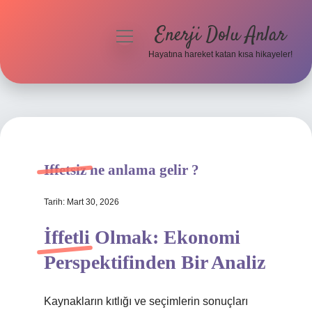
Enerji Dolu Anlar
menüyü
aç
Hayatına hareket katan kısa hikayeler!
Anasayfa
Gizlilik Politikası
Yasal Uyarı
Iffetsiz ne anlama gelir ?
Hakkımızda
Tarih: Mart 30, 2026
İffetli Olmak: Ekonomi
Perspektifinden Bir Analiz
Kaynakların kıtlığı ve seçimlerin sonuçları