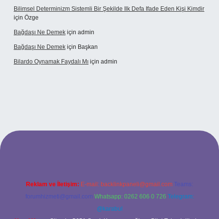
Bilimsel Determinizm Sistemli Bir Şekilde Ilk Defa Ifade Eden Kişi Kimdir
için
Özge
Bağdaşı Ne Demek
için
admin
Bağdaşı Ne Demek
için
Başkan
Bilardo Oynamak Faydalı Mı
için
admin
tesi
Reklam ve İletişim:
E-mail:
backlinkpaneli@gmail.com
Teams:
forumhizmeti@gmail.com
Whatsapp: 0262 606 0 726
Telegram:
@karabul