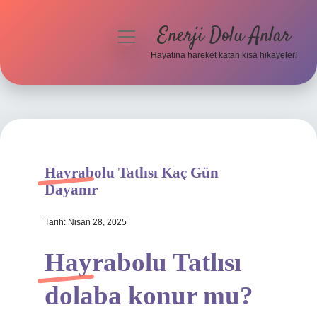
Enerji Dolu Anlar
menüyü
aç
Hayatına hareket katan kısa hikayeler!
Anasayfa
Gizlilik Politikası
Yasal Uyarı
Hayrabolu Tatlısı Kaç Gün
Hakkımızda
Dayanır
Tarih: Nisan 28, 2025
Hayrabolu Tatlısı
dolaba konur mu?