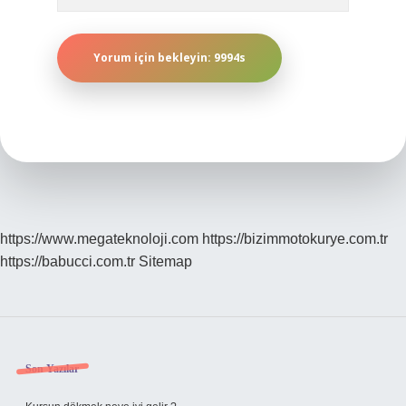
https://www.megateknoloji.com
https://bizimmotokurye.com.tr
https://babucci.com.tr
Sitemap
Sidebar
Son Yazılar