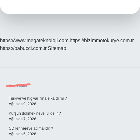
https://www.megateknoloji.com
https://bizimmotokurye.com.tr
https://babucci.com.tr
Sitemap
Sidebar
Son Yazılar
Türkiye’ye hiç yarı finale kaldı mı ?
Ağustos 9, 2026
Kurşun dökmek neye iyi gelir ?
Ağustos 7, 2026
CD’ler nereye atılmalıdır ?
Ağustos 6, 2026