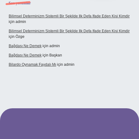
Son yorumlar
Bilimsel Determinizm Sistemli Bir Şekilde Ilk Defa Ifade Eden Kişi Kimdir
için
admin
Bilimsel Determinizm Sistemli Bir Şekilde Ilk Defa Ifade Eden Kişi Kimdir
için
Özge
Bağdaşı Ne Demek
için
admin
Bağdaşı Ne Demek
için
Başkan
Bilardo Oynamak Faydalı Mı
için
admin
i