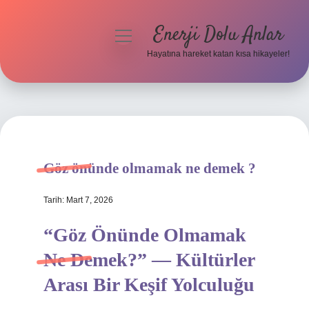
Enerji Dolu Anlar
menüyü
aç
Hayatına hareket katan kısa hikayeler!
Anasayfa
Gizlilik Politikası
Yasal Uyarı
Göz önünde olmamak ne demek ?
Hakkımızda
Tarih: Mart 7, 2026
“Göz Önünde Olmamak
Ne Demek?” — Kültürler
Arası Bir Keşif Yolculuğu