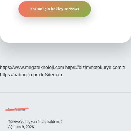
https://www.megateknoloji.com
https://bizimmotokurye.com.tr
https://babucci.com.tr
Sitemap
Sidebar
Son Yazılar
Türkiye’ye hiç yarı finale kaldı mı ?
Ağustos 9, 2026