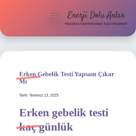
Enerji Dolu Anlar
menüyü
aç
Hayatına hareket katan kısa hikayeler!
Anasayfa
Gizlilik Politikası
Yasal Uyarı
Erken Gebelik Testi Yapsam Çıkar
Hakkımızda
Mı
Tarih: Temmuz 13, 2025
Erken gebelik testi
kaç günlük