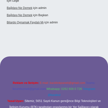
için
Özge
Bağdaşı Ne Demek
için
admin
Bağdaşı Ne Demek
için
Başkan
Bilardo Oynamak Faydalı Mı
için
admin
si
Reklam ve İletişim:
E-mail:
backlinkpaneli@gmail.com
Teams:
forumhizmeti@gmail.com
Whatsapp: 0262 606 0 726
Telegram:
@karabul
Yasal Uyarı:
Sitemiz, 5651 Sayılı Kanun gereğince Bilgi Teknolojileri ve
İletişim Kurumu (BTK) tarafından onaylanmış bir Yer Sağlayıcı olarak