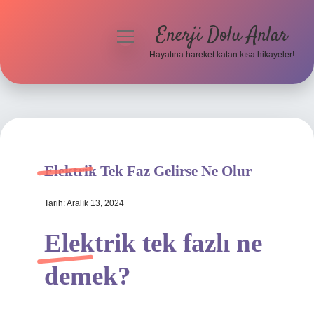
Enerji Dolu Anlar
menüyü
aç
Hayatına hareket katan kısa hikayeler!
Anasayfa
Gizlilik Politikası
Yasal Uyarı
Elektrik Tek Faz Gelirse Ne Olur
Hakkımızda
Tarih: Aralık 13, 2024
Elektrik tek fazlı ne
demek?